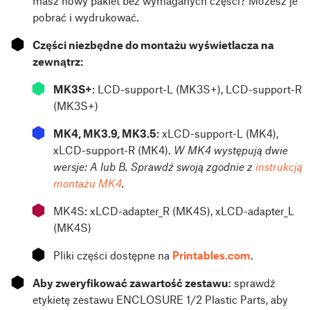
masz nowy pakiet bez wymaganych części? Możesz je
pobrać i wydrukować.
⬢
Części niezbędne do montażu wyświetlacza na
zewnątrz:
⬢
MK3S+
: LCD-support-L (MK3S+), LCD-support-R
(MK3S+)
⬢
MK4, MK3.9, MK3.5
: xLCD-support-L (MK4),
xLCD-support-R (MK4).
W MK4 występują dwie
wersje: A lub B. Sprawdź swoją zgodnie z
instrukcją
montażu MK4
.
⬢
MK4S: xLCD-adapter_R (MK4S), xLCD-adapter_L
(MK4S)
⬢
Pliki części dostępne na
Printables.com
.
⬢
Aby zweryfikować zawartość zestawu
: sprawdź
etykietę zestawu ENCLOSURE 1/2 Plastic Parts, aby