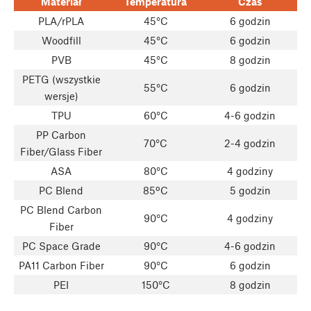
Materiał
Temperatura
Czas
PLA/rPLA
45°C
6 godzin
Woodfill
45°C
6 godzin
PVB
45°C
8 godzin
PETG (wszystkie
55°C
6 godzin
wersje)
TPU
60°C
4-6 godzin
PP Carbon
70°C
2-4 godzin
Fiber/Glass Fiber
ASA
80°C
4 godziny
PC Blend
85ºC
5 godzin
PC Blend Carbon
90°C
4 godziny
Fiber
PC Space Grade
90°C
4-6 godzin
PA11 Carbon Fiber
90°C
6 godzin
PEI
150°C
8 godzin