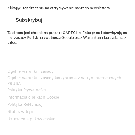
Klikając, zgadzasz się na
otrzymywanie naszego newslettera.
Subskrybuj
Ta strona jest chroniona przez reCAPTCHA Enterprise i obowiązują na
niej zasady
Polityki prywatności
Google oraz
Warunkami korzystania z
usług
.
Ogólne warunki i zasady
Ogólne warunki i zasady korzystania z witryn internetowych
PRUSA
Polityka Prywatności
Informacja o plikach Cookie
Polityka Reklamacji
Status witryn
Ustawienia plików cookie