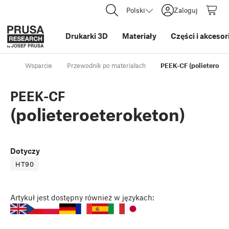
Polski
Zaloguj
Drukarki 3D
Materiały
Części i akcesor
Wsparcie
Przewodnik po materiałach
PEEK-CF (polieteroete
PEEK-CF
(polieteroeteroketon)
Dotyczy
HT90
Artykuł
jest dostępny również w językach: