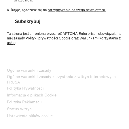
Klikając, zgadzasz się na
otrzymywanie naszego newslettera.
Subskrybuj
Ta strona jest chroniona przez reCAPTCHA Enterprise i obowiązują na
niej zasady
Polityki prywatności
Google oraz
Warunkami korzystania z
usług
.
Ogólne warunki i zasady
Ogólne warunki i zasady korzystania z witryn internetowych
PRUSA
Polityka Prywatności
Informacja o plikach Cookie
Polityka Reklamacji
Status witryn
Ustawienia plików cookie