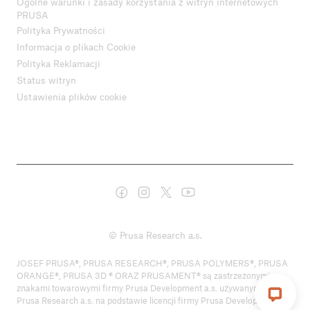
Ogólne warunki i zasady korzystania z witryn internetowych
PRUSA
Polityka Prywatności
Informacja o plikach Cookie
Polityka Reklamacji
Status witryn
Ustawienia plików cookie
© Prusa Research a.s.
JOSEF PRUSA®, PRUSA RESEARCH®, PRUSA POLYMERS®, PRUSA
ORANGE®, PRUSA 3D ® ORAZ PRUSAMENT® są zastrzeżonymi
znakami towarowymi firmy Prusa Development a.s. używanymi przez
Prusa Research a.s. na podstawie licencji firmy Prusa Development a.s.