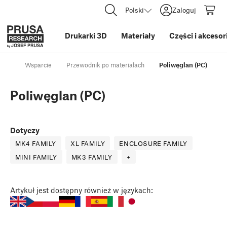
Polski
Zaloguj
Drukarki 3D
Materiały
Części i akcesor
Wsparcie
Przewodnik po materiałach
Poliwęglan (PC)
Poliwęglan (PC)
Dotyczy
MK4 FAMILY
XL FAMILY
ENCLOSURE FAMILY
MINI FAMILY
MK3 FAMILY
+
Artykuł
jest dostępny również w językach: