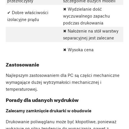
przezroczysty
szczególnie dużych modeli
✖ Wydzielanie dość
✔ Dobre właściwości
wyczuwalnego zapachu
izolacyjne prądu
podczas drukowania
✖ Nałożenie na stół warstwy
separacyjnej jest zalecane
✖ Wysoka cena
Zastosowanie
Najlepszym zastosowaniem dla PC są części mechaniczne
wymagające dużej wytrzymałości mechanicznej i
temperaturowej.
Porady dla udanych wydruków
Zalecamy zamknięcie drukarki w obudowie
Drukowanie poliwęglanu może być kłopotliwe, ponieważ
wykazuje on silną tendencję do wypaczania, nawet z