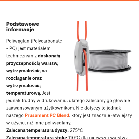
Podstawowe
informacje
Poliwęglan (Polycarbonate
- PC) jest materiałem
technicznym z
doskonałą
przyczepnością warstw,
wytrzymałością na
rozciąganie oraz
wytrzymałością
temperaturową
. Jest
jednak trudny w drukowaniu, dlatego zalecamy go głównie
zaawansowanym użytkownikom. Nie dotyczy to jednak
naszego
Prusament PC Blend
, który jest znacznie łatwiejszy
w użyciu, niż inne poliwęglany.
Zalecana temperatura dyszy:
275°C
Zalecana temperatura stołu:
110°C dla pierwszej warstwy,