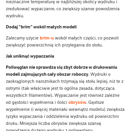
nieznacznie temperaturę w najbliższej okolicy wydruku i
zredukować wypaczanie, co zwiększy szanse powodzenia
wydruku.
Dodaj "brim" wokół małych modeli
Zalecamy użycie
brim-u
wokół małych części, co pozwoli
zwiększyć powierzchnię ich przylegania do stołu.
Jak uniknąć wypaczania
Poliwęglan nie sprawdza się zbyt dobrze w drukowaniu
modeli zajmujących cały obszar roboczy
. Wydruki o
zaokrąglonych narożnikach trzymają się stołu lepiej, niż te z
ostrymi (tak właściwie jest to ogólna zasada, dotycząca
wszystkich filamentów). Wypaczanie jest również zależne
od gęstości wypełnienia i ilości
obrysów
. Gęstsze
wypełnienie (i więcej materiału wewnątrz modelu) zwiększa
ryzyko wypaczania i oddzielenia wydruku od powierzchni
druku. Mniejsza liczba obrysów zwiększa szansę
powodzenia dużego wydruku z poliwęglanu.