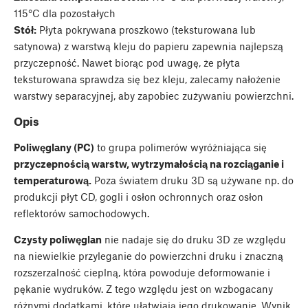
115°C dla pozostałych
Stół:
Płyta pokrywana proszkowo (teksturowana lub
satynowa) z warstwą kleju do papieru zapewnia najlepszą
przyczepność. Nawet biorąc pod uwagę, że płyta
teksturowana sprawdza się bez kleju, zalecamy nałożenie
warstwy separacyjnej, aby zapobiec zużywaniu powierzchni.
Opis
Poliwęglany (PC)
to grupa polimerów wyróżniająca się
przyczepnością warstw, wytrzymałością na rozciąganie i
temperaturową.
Poza światem druku 3D są używane np. do
produkcji płyt CD, gogli i osłon ochronnych oraz osłon
reflektorów samochodowych.
Czysty poliwęglan
nie nadaje się do druku 3D ze względu
na niewielkie przyleganie do powierzchni druku i znaczną
rozszerzalność cieplną, która powoduje deformowanie i
pękanie wydruków. Z tego względu jest on wzbogacany
różnymi dodatkami, które ułatwiają jego drukowanie. Wynik