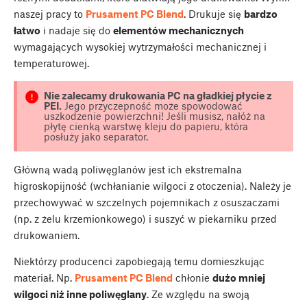
naszej pracy to
Prusament PC Blend
. Drukuje się
bardzo
łatwo
i nadaje się do
elementów mechanicznych
wymagających wysokiej wytrzymałości mechanicznej i
temperaturowej.
Nie zalecamy drukowania PC na gładkiej płycie z
PEI.
Jego przyczepność może spowodować
uszkodzenie powierzchni! Jeśli musisz, nałóż na
płytę cienką warstwę kleju do papieru, która
posłuży jako separator.
Główną wadą poliwęglanów jest ich ekstremalna
higroskopijność (wchłanianie wilgoci z otoczenia). Należy je
przechowywać w szczelnych pojemnikach z osuszaczami
(np. z żelu krzemionkowego) i suszyć w piekarniku przed
drukowaniem.
Niektórzy producenci zapobiegają temu domieszkując
materiał. Np.
Prusament PC Blend
chłonie
dużo mniej
wilgoci niż inne poliwęglany
. Ze względu na swoją