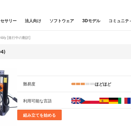
クセサリー
法人向け
ソフトウェア
3Dモデル
コミュニテ
ssembly [進行中の翻訳]
04)
ほどほど
難易度
利用可能な言語
組み立てを始める