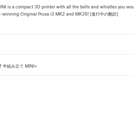
INI is a compact 3D printer with all the bells and whistles you wo
ard-winning Original Prusa i3 MK2 and MK3S! [進行中の翻訳]
半組み立て MINI+