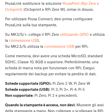
PrusaLink sostituisce la soluzione
PrusaPrint (Rpi Zero e
Octoprint)
(Octoprint e RPi Zero W), ormai in disuso.
Per utilizzare Prusa Connect, devi prima configurare
PrusaLink sulla tua stampante.
Su MK3/S/+, collega il RPi Zero
utilizzando GPIO
o utilizza
la
connessione USB
.
Su MK2.5/S, utilizza la
connessione USB
per RPi.
Come memoria, devi avere una scheda MicroSD, standard
SDHC, Classe 10, 8GB o superiore. Preferibilmente, una
scheda di marca nota per funzionare con RPi. Esegui
regolarmente dei backup per evitare la perdita di dati.
Schede supportate (GPIO):
Pi Zero 2 W, Pi Zero W
Schede supportate (USB)
: Pi 3, Pi 3+, Pi 4, Pi 5
Non supportate:
Pi Zero, Pi 2 e precedenti.
Quando la stampante è accesa, non devi:
Muovere gli assi
della stampante a mano. Non collegare o scollegare la RPi.