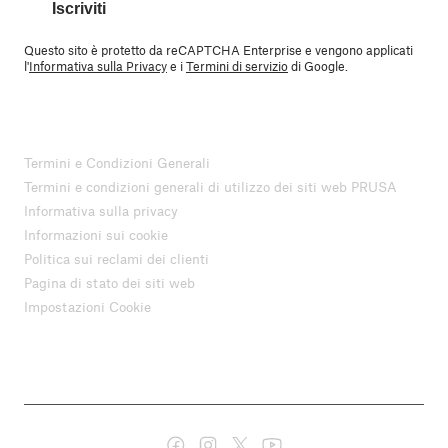
Iscriviti
Questo sito è protetto da reCAPTCHA Enterprise e vengono applicati
l'
Informativa sulla Privacy
e i
Termini di servizio
di Google.
Termini e Condizioni Generali
Termini e condizioni generali di utilizzo dei siti web PRUSA
Informativa sulla privacy
Informazioni sui cookie
Politica sui reclami dei clienti
Pagina di stato dei siti web
Impostazioni Cookie