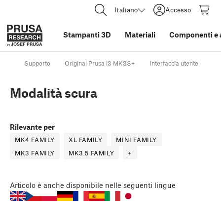
Italiano
Accesso
Stampanti 3D
Materiali
Componenti e 
Supporto
Original Prusa i3 MK3S+
Interfaccia utente
Mo
Modalità scura
Rilevante per
MK4 FAMILY
XL FAMILY
MINI FAMILY
MK3 FAMILY
MK3.5 FAMILY
+
Articolo
è anche disponibile nelle seguenti lingue