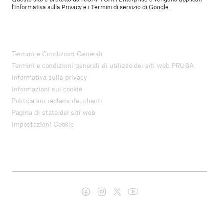
l'
Informativa sulla Privacy
e i
Termini di servizio
di Google.
Termini e Condizioni Generali
Termini e condizioni generali di utilizzo dei siti web PRUSA
Informativa sulla privacy
Informazioni sui cookie
Politica sui reclami dei clienti
Pagina di stato dei siti web
Impostazioni Cookie