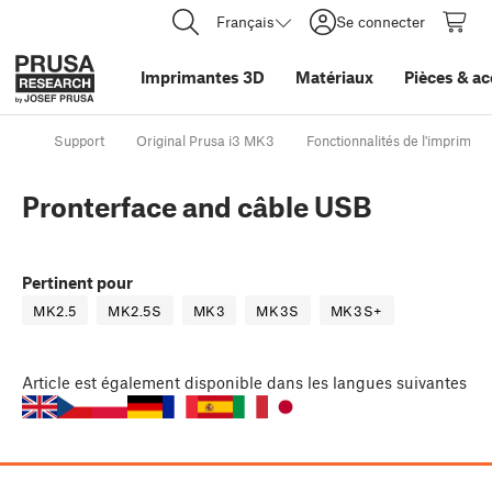
Français
Se connecter
Imprimantes 3D
Matériaux
Pièces
&
ac
Support
Original Prusa i3 MK3
Fonctionnalités de l'impriman
Pronterface and câble USB
Pertinent pour
MK2.5
MK2.5S
MK3
MK3S
MK3S+
Article
est également disponible dans les langues suivantes