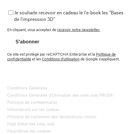
Je souhaite recevoir en cadeau le l'e-book les "Bases
de l'impression 3D"
En cliquant, vous acceptez de
recevoir notre newsletter.
S'abonner
Ce site est protégé par reCAPTCHA Enterprise et la
Politique de
confidentialité
et les
Conditions d'utilisation
de Google s'appliquent.
Conditions Générales
Conditions Générales d'Utilisation des sites web PRUSA
Politique de confidentialité
Informations sur les cookies
Politique de traitement des réclamations clients
Page d'état des sites web
Paramètres des cookies