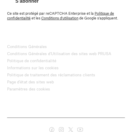
S'abonner
Ce site est protégé par reCAPTCHA Enterprise et la
Politique de
confidentialité
et les
Conditions d'utilisation
de Google s'appliquent.
Conditions Générales
Conditions Générales d'Utilisation des sites web PRUSA
Politique de confidentialité
Informations sur les cookies
Politique de traitement des réclamations clients
Page d'état des sites web
Paramètres des cookies