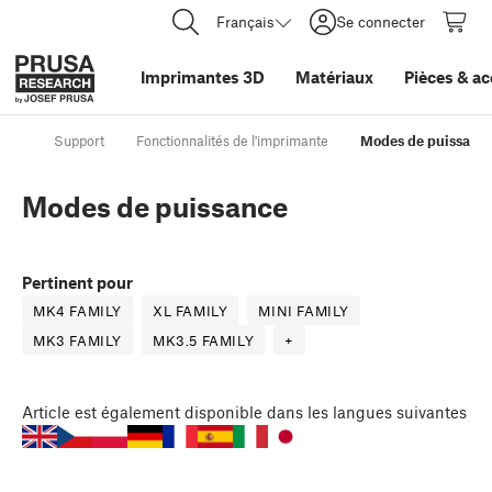
Français
Se connecter
Imprimantes 3D
Matériaux
Pièces
&
ac
Support
Fonctionnalités de l'imprimante
Modes de puissanc
Modes de puissance
Pertinent pour
MK4 FAMILY
XL FAMILY
MINI FAMILY
MK3 FAMILY
MK3.5 FAMILY
+
Article
est également disponible dans les langues suivantes