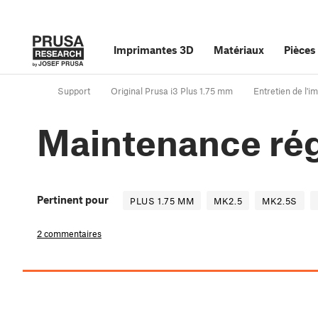
Imprimantes 3D
Matériaux
Pièces
Support
Original Prusa i3 Plus 1.75 mm
Entretien de l'i
Maintenance régu
Pertinent pour
PLUS 1.75 MM
MK2.5
MK2.5S
2 commentaires