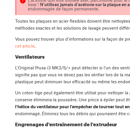
L'acétone doit être utilisée avec parcimonie pour le
lisse !
N'utilisez jamais d'acétone sur la plaque en a
endommagée de façon permanente.
Toutes les plaques en acier flexibles doivent être nettoyée
méthodes exactes et les solutions de lavage peuvent différ
Vous pouvez trouver plus d'informations sur la façon de pr
cet article
.
Ventilateurs
L'Original Prusa i3 MK3/S/+ peut détecter si l'un des venti
signifie pas que vous ne devez pas les vérifier lors de la
plastique peut diminuer leur efficacité ou même les end
Un coton-tige peut également être utilisé pour nettoyer la p
conserve éliminera la poussière. Une pince à épiler peut être
l'hélice
du ventilateur pour l'empêcher de tourner tout en
endommagé. Éliminez tous les débris qui pourraient être co
Engrenages d'entraînement de l'extrudeur