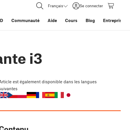
Français
Se connecter
3D
Communauté
Aide
Cours
Blog
Entreprise
nte i3
Article
est également disponible dans les langues
suivantes
Contenu