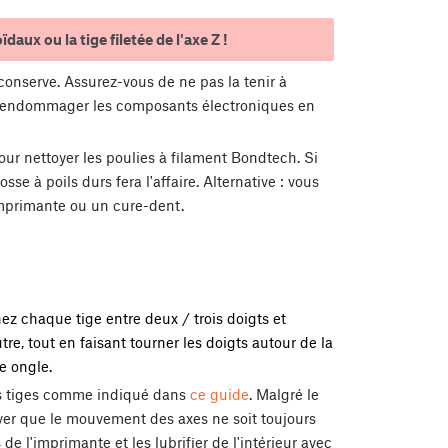
aux ou la tige filetée de l'axe Z !
onserve. Assurez-vous de ne pas la tenir à
iez endommager les composants électroniques en
pour nettoyer les poulies à filament Bondtech. Si
se à poils durs fera l'affaire. Alternative : vous
'imprimante ou un cure-dent.
nez chaque tige entre deux / trois doigts et
re, tout en faisant tourner les doigts autour de la
re ongle.
les tiges comme indiqué dans
ce guide
. Malgré le
rriver que le mouvement des axes ne soit toujours
 de l'imprimante et les lubrifier de l'intérieur avec