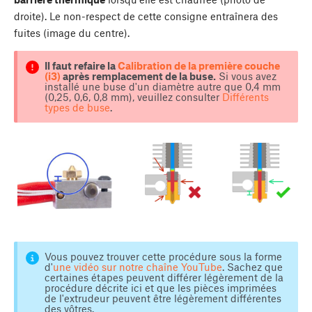
droite). Le non-respect de cette consigne entraînera des
fuites (image du centre).
Il faut refaire la
Calibration de la première couche
(i3)
après remplacement de la buse.
Si vous avez
installé une buse d'un diamètre autre que 0,4 mm
(0,25, 0,6, 0,8 mm), veuillez consulter
Différents
types de buse
.
Vous pouvez trouver cette procédure sous la forme
d'
une vidéo sur notre chaîne YouTube
. Sachez que
certaines étapes peuvent différer légèrement de la
procédure décrite ici et que les pièces imprimées
de l'extrudeur peuvent être légèrement différentes
des vôtres.