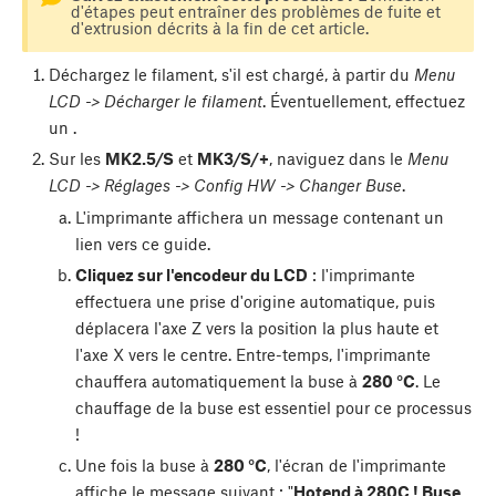
d'étapes peut entraîner des problèmes de fuite et
d'extrusion décrits à la fin de cet article.
Déchargez le filament, s'il est chargé, à partir du
Menu
LCD -> Décharger le filament
. Éventuellement, effectuez
un
.
Sur les
MK2.5/S
et
MK3/S/+
, naviguez dans le
Menu
LCD -> Réglages -> Config HW -> Changer Buse
.
L'imprimante affichera un message contenant un
lien vers ce guide.
Cliquez sur l'encodeur du LCD
: l'imprimante
effectuera une prise d'origine automatique, puis
déplacera l'axe Z vers la position la plus haute et
l'axe X vers le centre. Entre-temps, l'imprimante
chauffera automatiquement la buse à
280 °C
. Le
chauffage de la buse est essentiel pour ce processus
!
Une fois la buse à
280 °C
, l'écran de l'imprimante
affiche le message suivant : "
Hotend à 280C ! Buse