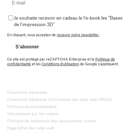
Je souhaite recevoir en cadeau le l'e-book les "Bases
de l'impression 3D"
En cliquant, vous acceptez de
recevoir notre newsletter.
S'abonner
Ce site est protégé par reCAPTCHA Enterprise et la
Politique de
confidentialité
et les
Conditions d'utilisation
de Google s'appliquent.
Conditions Générales
Conditions Générales d'Utilisation des sites web PRUSA
Politique de confidentialité
Informations sur les cookies
Politique de traitement des réclamations clients
Page d'état des sites web