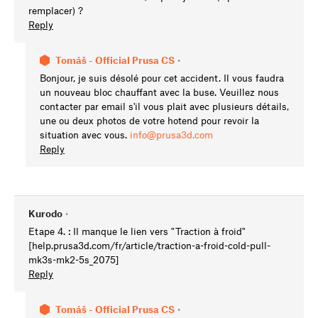
remplacer) ?
Reply
Tomáš - Official Prusa CS
•
Bonjour, je suis désolé pour cet accident. Il vous faudra
un nouveau bloc chauffant avec la buse. Veuillez nous
contacter par email s'il vous plait avec plusieurs détails,
une ou deux photos de votre hotend pour revoir la
situation avec vous.
info@prusa3d.com
Reply
Kurodo
•
Etape 4. : Il manque le lien vers "Traction à froid"
[help.prusa3d.com/fr/article/traction-a-froid-cold-pull-
mk3s-mk2-5s_2075]
Reply
Tomáš - Official Prusa CS
•