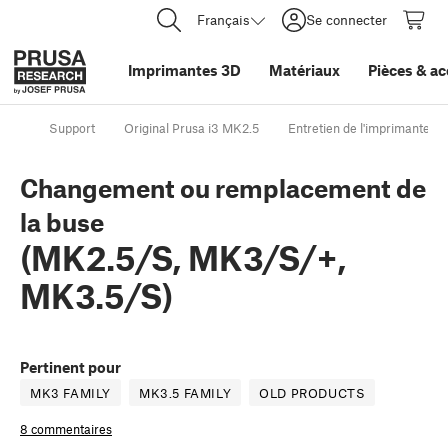
Français
Se connecter
Imprimantes 3D
Matériaux
Pièces
&
ac
Support
Original Prusa i3 MK2.5
Entretien de l'imprimante
Changement ou remplacement de
la buse
(MK2.5/S, MK3/S/+,
MK3.5/S)
Pertinent pour
MK3 FAMILY
MK3.5 FAMILY
OLD PRODUCTS
8 commentaires