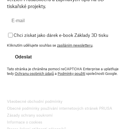
tiskařské projekty.
Chci získat jako dárek e-book Základy 3D tisku
Kliknutím udělujete souhlas se
zasíláním newsletteru
.
Odeslat
Tato stránka je chráněna pomocí reCAPTCHA Enterprise a uplatňuje
tedy
Ochranu osobních údajů
a
Podmínky použití
společnosti Google.
Všeobecné obchodní podmínky
Obecné podmínky používání internetových stránek PRUSA
Zásady ochrany soukromí
Informace o cookies
Proces řešení stížností zákazníků