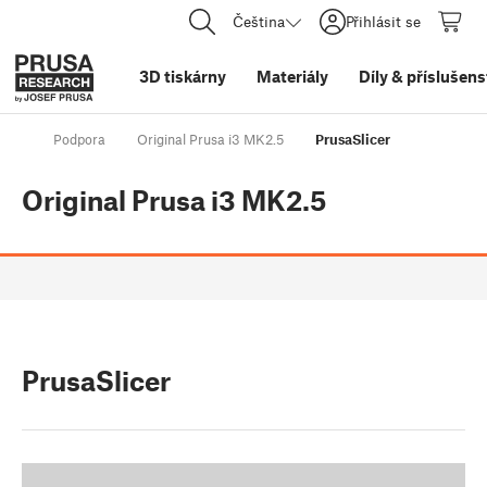
Čeština
Přihlásit se
3D tiskárny
Materiály
Díly
&
příslušens
Podpora
Original Prusa i3 MK2.5
PrusaSlicer
Original Prusa i3 MK2.5
PrusaSlicer