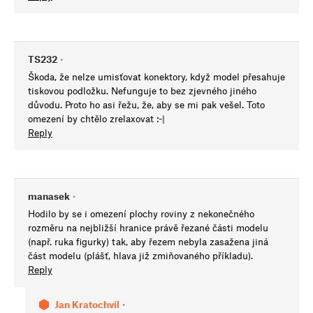
TS232
•
Škoda, že nelze umisťovat konektory, když model přesahuje
tiskovou podložku. Nefunguje to bez zjevného jiného
důvodu. Proto ho asi řežu, že, aby se mi pak vešel. Toto
omezení by chtělo zrelaxovat :-|
Reply
manasek
•
Hodilo by se i omezení plochy roviny z nekonečného
rozměru na nejbližší hranice právě řezané části modelu
(např. ruka figurky) tak, aby řezem nebyla zasažena jiná
část modelu (plášť, hlava již zmiňovaného příkladu).
Reply
Jan Kratochvíl
•