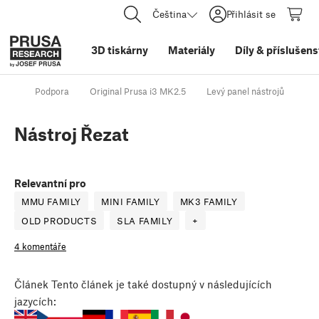
Čeština
Přihlásit se
3D tiskárny
Materiály
Díly
&
příslušens
Podpora
Original Prusa i3 MK2.5
Levý panel nástrojů
Nás
Nástroj Řezat
Relevantní pro
MMU FAMILY
MINI FAMILY
MK3 FAMILY
OLD PRODUCTS
SLA FAMILY
+
4 komentáře
Článek
Tento článek je také dostupný v následujících
jazycích: