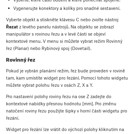
Vygenerujte konektory a kolíky pro snadné sestavení.
Vyberte objekt a stiskněte klávesu
C
nebo zvolte nástroj
Řezat
z levého panelu nástrojů. Na objektu se zobrazí
manipulátor s rovinou řezu a v levé části se objeví
kontextové menu. V menu si můžete vybrat režim Rovinný
řez (Planar) nebo Rybinový spoj (Dovetail).
Rovinný řez
Pokud je vybrán planární režim, řez bude proveden v rovině
tam, kam umístíte widget pro řezání. Pomocí tohoto widgetu
můžete vybrat polohu řezu v osách Z, X a Y.
Pro nastavení polohy roviny řezu na ose Z zadejte do
kontextové nabídky přesnou hodnotu [mm]. Pro změnu
natočení roviny řezu použijte šipky v horní části widgetu pro
řezání.
Widget pro řezání lze vrátit do výchozí polohy kliknutím na