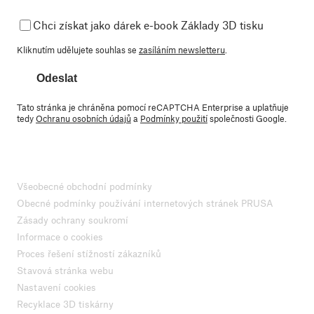
Chci získat jako dárek e-book Základy 3D tisku
Kliknutím udělujete souhlas se
zasíláním newsletteru
.
Odeslat
Tato stránka je chráněna pomocí reCAPTCHA Enterprise a uplatňuje
tedy
Ochranu osobních údajů
a
Podmínky použití
společnosti Google.
Všeobecné obchodní podmínky
Obecné podmínky používání internetových stránek PRUSA
Zásady ochrany soukromí
Informace o cookies
Proces řešení stížností zákazníků
Stavová stránka webu
Nastavení cookies
Recyklace 3D tiskárny