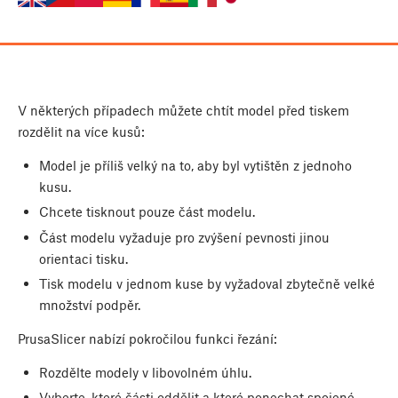
V některých případech můžete chtít model před tiskem
rozdělit na více kusů:
Model je příliš velký na to, aby byl vytištěn z jednoho
kusu.
Chcete tisknout pouze část modelu.
Část modelu vyžaduje pro zvýšení pevnosti jinou
orientaci tisku.
Tisk modelu v jednom kuse by vyžadoval zbytečně velké
množství podpěr.
PrusaSlicer nabízí pokročilou funkci řezání:
Rozdělte modely v libovolném úhlu.
Vyberte, které části oddělit a které ponechat spojené.