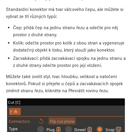
Standardní konektor má tvar válcového čepu, ale můžete si
vybrat ze tří různých typů:
Čep: přidá čep na jednu stranu řezu a odečte pro něj
prostor z druhé strany.
Kolík: odečte prostor pro kolík z obou stran a vygeneruje
dodatečný objekt k tisku, který slouží jako konektor.
Zacvakávací: přidá zacvakávací spojku na jednu stranu a
z druhé strany odečte prostor pro její vložení.
Můžete také zvolit styl, tvar, hloubku, velikost a natočení
konektorů. Pokud si přejete u čepů a zacvakávacích spojek
změnit stranu řezu, klikněte na Převrátit rovinu řezu.