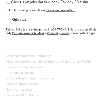
Chci získat jako dárek e-book Základy 3D tisku
Kliknutím udělujete souhlas se
zasíláním newsletteru
.
Odeslat
Tato stránka je chráněna pomocí reCAPTCHA Enterprise a uplatňuje
tedy
Ochranu osobních údajů
a
Podmínky použití
společnosti Google.
Všeobecné obchodní podmínky
Obecné podmínky používání internetových stránek PRUSA
Zásady ochrany soukromí
Informace o cookies
Proces řešení stížností zákazníků
Stavová stránka webu
Nastavení cookies
Recyklace 3D tiskárny