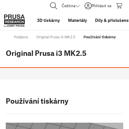
Čeština
Přihlásit se
3D tiskárny
Materiály
Díly
&
příslušens
Podpora
Original Prusa i3 MK2.5
Používání tiskárny
Original Prusa i3 MK2.5
Používání tiskárny