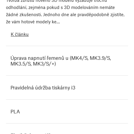
Tvorba zbrusu nového 3D modelu vyžaduje trochu
odhodlání, zejména pokud s 3D modelováním nemáte
žádné zkušenosti. Jednoho dne ale pravděpodobně zjistíte,
že vám hotové modely ke…
K článku
Úprava napnutí řemenů u (MK4/S, MK3.9/S,
MK3.5/S, MK3/S/+)
Pravidelná údržba tiskárny i3
PLA