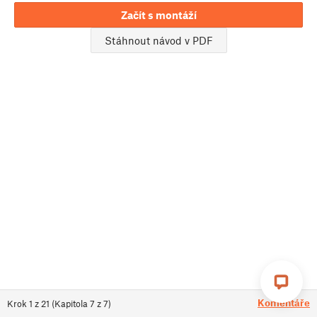
Začít s montáží
Stáhnout návod v PDF
Komentáře
Krok
1
z
21
(
Kapitola
7
z
7
)