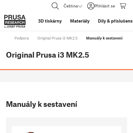
Čeština
Přihlásit se
3D tiskárny
Materiály
Díly
&
příslušens
Podpora
Original Prusa i3 MK2.5
Manuály k sestavení
Original Prusa i3 MK2.5
Manuály k sestavení