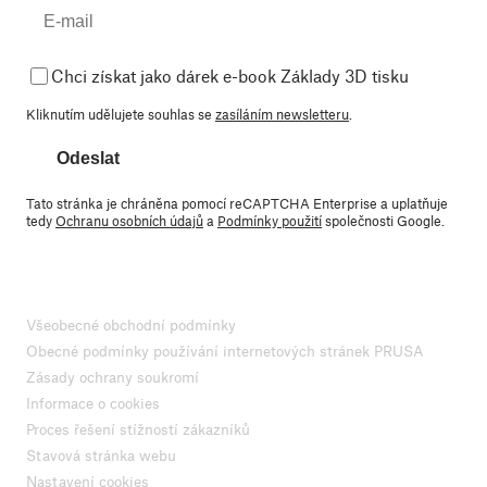
Chci získat jako dárek e-book Základy 3D tisku
Kliknutím udělujete souhlas se
zasíláním newsletteru
.
Odeslat
Tato stránka je chráněna pomocí reCAPTCHA Enterprise a uplatňuje
tedy
Ochranu osobních údajů
a
Podmínky použití
společnosti Google.
Všeobecné obchodní podmínky
Obecné podmínky používání internetových stránek PRUSA
Zásady ochrany soukromí
Informace o cookies
Proces řešení stížností zákazníků
Stavová stránka webu
Nastavení cookies