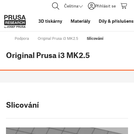
Čeština
Přihlásit se
3D tiskárny
Materiály
Díly
&
příslušens
Podpora
Original Prusa i3 MK2.5
Slicování
Original Prusa i3 MK2.5
Slicování