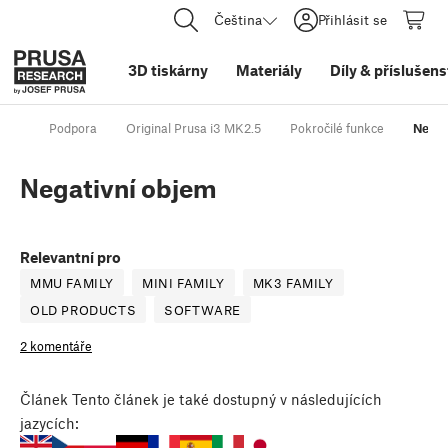
Čeština
Přihlásit se
3D tiskárny
Materiály
Díly
&
příslušens
Podpora
Original Prusa i3 MK2.5
Pokročilé funkce
Negat
Negativní objem
Relevantní pro
MMU FAMILY
MINI FAMILY
MK3 FAMILY
OLD PRODUCTS
SOFTWARE
2 komentáře
Článek
Tento článek je také dostupný v následujících
jazycích: