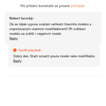
Pro přidání kometáře se prosím
přihlaste
Robert Jarocký
•
Dá se nějak vypnou svázání velikosti hlavního modelu s
importovaným vlastním modifikátorem? Při zvětšení
modelu se zvětší i negativní model.
Reply
Jan Kratochvíl
•
Dobrý den. Stačí označit pouze model nebo modifikátor.
Reply