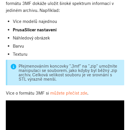
formátu 3MF dokáže uložit široké spektrum informací v
jediném archivu. Například:
Více modelů najednou
PrusaSlicer nastavení
Náhledový obrázek
Barvu
Texturu
Přejmenováním koncovky ".3mf" na ".zip" umožníte
manipulaci se souborem, jako kdyby byl běžný .zip
archiv. Celková velikost souboru je ve srovnání s
STL výrazně menší.
Více o formátu 3MF si
můžete přečíst zde
.