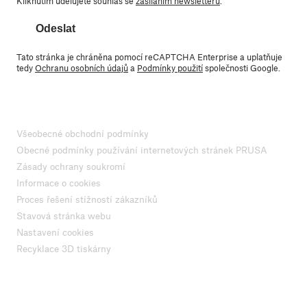
Kliknutím udělujete souhlas se
zasíláním newsletteru
.
Odeslat
Tato stránka je chráněna pomocí reCAPTCHA Enterprise a uplatňuje
tedy
Ochranu osobních údajů
a
Podmínky použití
společnosti Google.
Všeobecné obchodní podmínky
Obecné podmínky používání internetových stránek PRUSA
Zásady ochrany soukromí
Informace o cookies
Proces řešení stížností zákazníků
Stavová stránka webu
Nastavení cookies
Recyklace 3D tiskárny