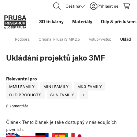
Čeština
Přihlásit se
3D tiskárny
Materiály
Díly
&
příslušens
Podpora
Original Prusa i3 MK2.5
Vstup/výstup
Ukládání
Ukládání projektů jako 3MF
Relevantní pro
MMU FAMILY
MINI FAMILY
MK3 FAMILY
OLD PRODUCTS
SLA FAMILY
+
3 komentáře
Článek
Tento článek je také dostupný v následujících
jazycích: