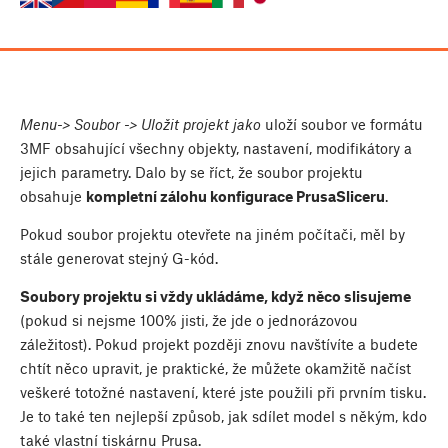
Menu
-> Soubor -> Uložit projekt jako
uloží soubor ve formátu
3MF obsahující všechny objekty, nastavení, modifikátory a
jejich parametry. Dalo by se říct, že soubor projektu
obsahuje
kompletní zálohu konfigurace PrusaSliceru
.
Pokud soubor projektu otevřete na jiném počítači, měl by
stále generovat stejný G-kód.
Soubory projektu si vždy ukládáme, když něco slisujeme
(pokud si nejsme 100% jisti, že jde o jednorázovou
záležitost). Pokud projekt později znovu navštívíte a budete
chtít něco upravit, je praktické, že můžete okamžitě načíst
veškeré totožné nastavení, které jste použili při prvním tisku.
Je to také ten nejlepší způsob, jak sdílet model s někým, kdo
také vlastní tiskárnu Prusa.