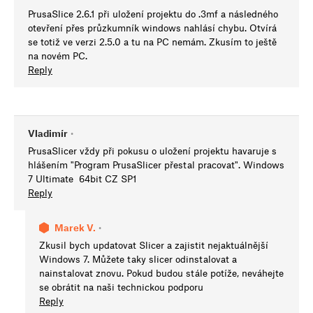
PrusaSlice 2.6.1 při uložení projektu do .3mf a následného
otevření přes průzkumník windows nahlásí chybu. Otvírá
se totiž ve verzi 2.5.0 a tu na PC nemám. Zkusím to ještě
na novém PC.
Reply
Vladimír
•
PrusaSlicer vždy při pokusu o uložení projektu havaruje s
hlášením "Program PrusaSlicer přestal pracovat". Windows
7 Ultimate 64bit CZ SP1
Reply
Marek V.
•
Zkusil bych updatovat Slicer a zajistit nejaktuálnější
Windows 7. Můžete taky slicer odinstalovat a
nainstalovat znovu. Pokud budou stále potíže, neváhejte
se obrátit na naši technickou podporu
Reply