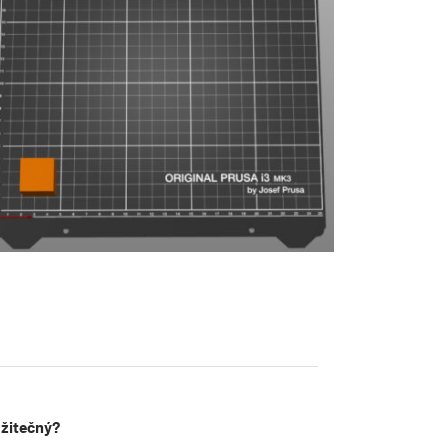
užitečný?