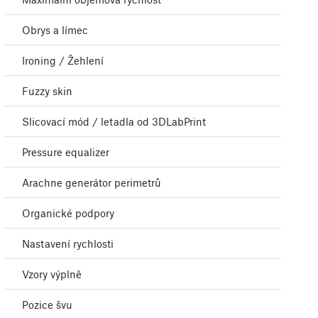
Obrys a límec
Ironing / Žehlení
Fuzzy skin
Slicovací mód / letadla od 3DLabPrint
Pressure equalizer
Arachne generátor perimetrů
Organické podpory
Nastavení rychlosti
Vzory výplně
Pozice švu