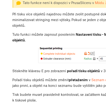
Tato funkce není k dispozici v PrusaSliceru v
Módu 
Při tisku více objektů najednou můžete zvolit postupné 
minimalizovat stringing mezi výtisky. Pokud se jeden z obj
objektů.
Tuto funkci můžete zapnout povolením
Nastavení tisku -
objektů
.
Stiskněte klávesu
E
pro zobrazení
pořadí tisku objektů
v 3
Pořadí tisku objektů můžete změnit
přetažením
v
Seznam 
jako první, a objekt na konci seznamu bude vytištěn jako p
Tisk budete muset pravidelně kontrolovat, se začátkem kaž
k tiskové ploše.