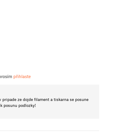
 prosím
přihlaste
v pripade ze dojde filament a tiskarna se posune
 k posunu podlozky!