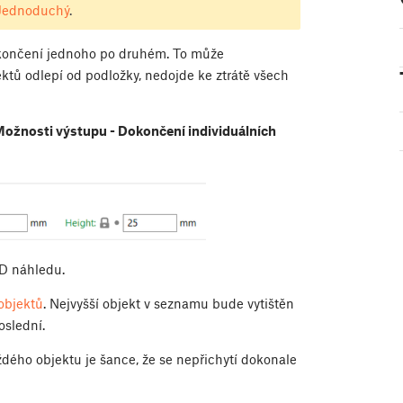
Jednoduchý
.
dokončení jednoho po druhém. To může
ektů odlepí od podložky, nedojde ke ztrátě všech
 Možnosti výstupu - Dokončení individuálních
D náhledu.
objektů
. Nejvyšší objekt v seznamu bude vytištěn
oslední.
dého objektu je šance, že se nepřichytí dokonale