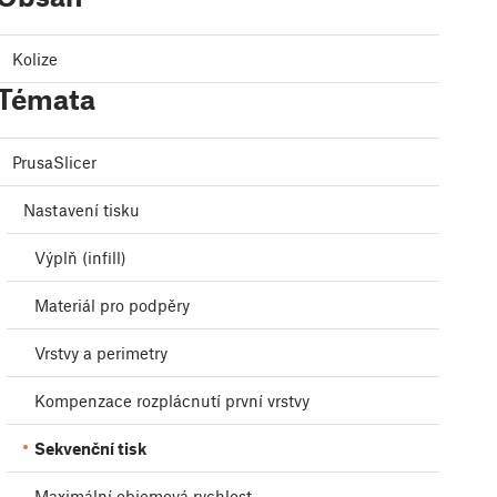
Kolize
Témata
PrusaSlicer
Nastavení tisku
Výplň (infill)
Materiál pro podpěry
Vrstvy a perimetry
Kompenzace rozplácnutí první vrstvy
Sekvenční tisk
Maximální objemová rychlost