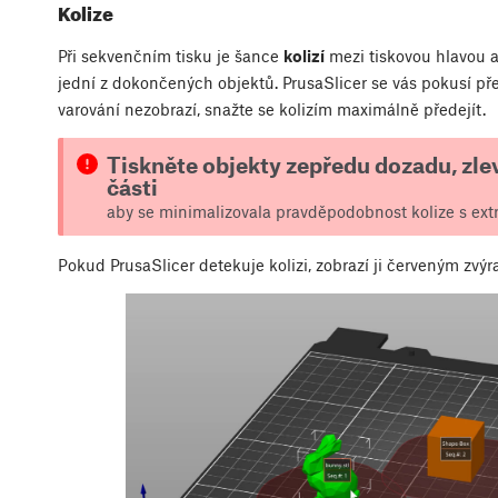
Kolize
Při sekvenčním tisku je šance
kolizí
mezi tiskovou hlavou a
jední z dokončených objektů. PrusaSlicer se vás pokusí př
varování nezobrazí, snažte se kolizím maximálně předejít.
Tiskněte objekty zepředu dozadu, zlev
části
aby se minimalizovala pravděpodobnost kolize s ext
Pokud PrusaSlicer detekuje kolizi, zobrazí ji červeným zvýr