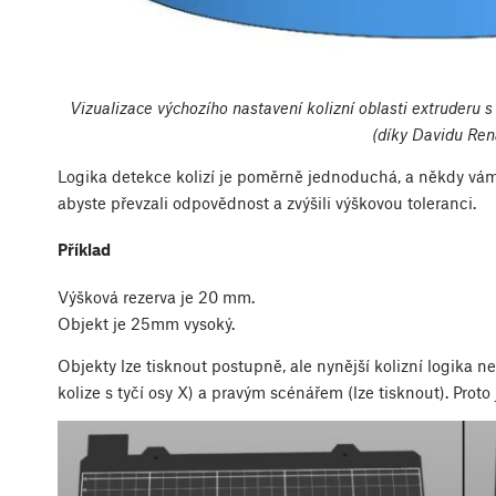
Vizualizace výchozího nastavení kolizní oblasti extruder
(díky Davidu Ren
Logika detekce kolizí je poměrně jednoduchá, a někdy vám 
abyste převzali odpovědnost a zvýšili výškovou toleranci.
Příklad
Výšková rezerva je 20 mm.
Objekt je 25mm vysoký.
Objekty lze tisknout postupně, ale nynější kolizní logika n
kolize s tyčí osy X) a pravým scénářem (lze tisknout). Prot