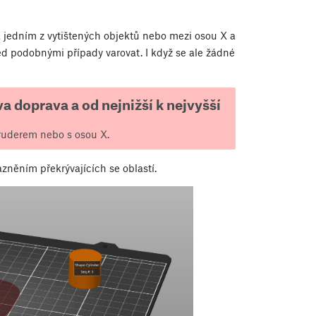
 jedním z vytištených objektů nebo mezi osou X a
ed podobnými případy varovat. I když se ale žádné
a doprava a od nejnižší k nejvyšší
ruderem nebo s osou X.
azněním překrývajících se oblastí.