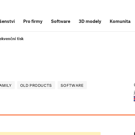
šenství
Pro firmy
Software
3D modely
Komunita
ekvenční tisk
AMILY
OLD PRODUCTS
SOFTWARE