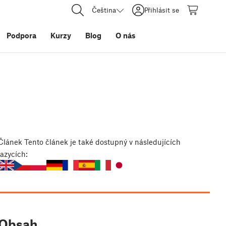
Čeština
Přihlásit se
Podpora
Kurzy
Blog
O nás
Článek
Tento článek je také dostupný v následujících
jazycích:
Obsah