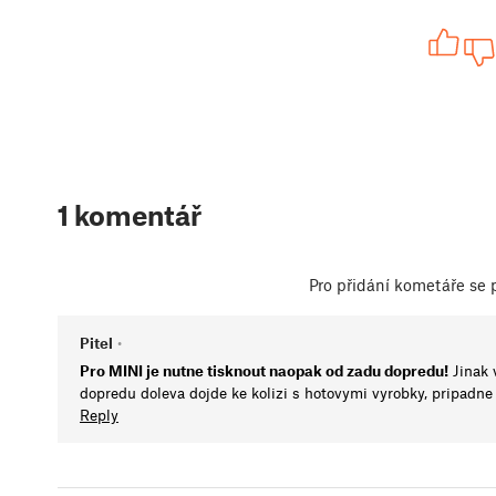
1 komentář
Pro přidání kometáře se
Pitel
•
Pro MINI je nutne tisknout naopak od zadu dopredu!
Jinak 
dopredu doleva dojde ke kolizi s hotovymi vyrobky, pripadne
Reply