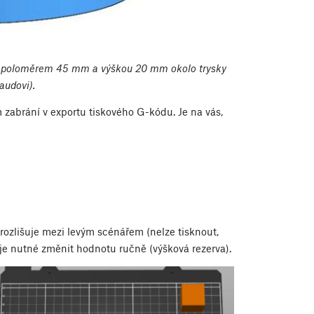
u s poloměrem 45 mm a výškou 20 mm okolo trysky
audovi).
zabrání v exportu tiskového G-kódu. Je na vás,
erozlišuje mezi levým scénářem (nelze tisknout,
o je nutné změnit hodnotu ručně (výšková rezerva).