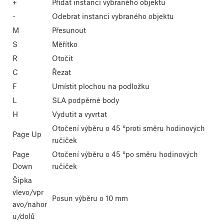
+
Přidat instanci vybraného objektu
-
Odebrat instanci vybraného objektu
M
Přesunout
S
Měřítko
R
Otočit
C
Řezat
F
Umístit plochou na podložku
L
SLA podpěrné body
H
Vydutit a vyvrtat
Otočení výběru o 45 °proti směru hodinových
Page Up
ručiček
Page
Otočení výběru o 45 °po směru hodinových
Down
ručiček
Šipka
vlevo/vpr
Posun výběru o 10 mm
avo/nahor
u/dolů