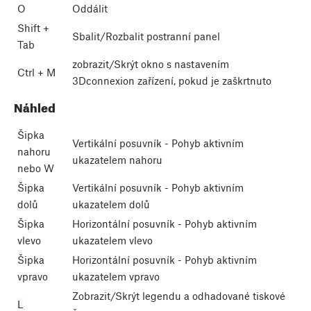
O
Oddálit
Shift
+
Sbalit/Rozbalit postranní panel
Tab
zobrazit/Skrýt okno s nastavením
Ctrl
+
M
3Dconnexion zařízení, pokud je zaškrtnuto
Náhled
Šipka
Vertikální posuvník - Pohyb aktivním
nahoru
ukazatelem nahoru
nebo
W
Šipka
Vertikální posuvník - Pohyb aktivním
dolů
ukazatelem dolů
Šipka
Horizontální posuvník - Pohyb aktivním
vlevo
ukazatelem vlevo
Šipka
Horizontální posuvník - Pohyb aktivním
vpravo
ukazatelem vpravo
Zobrazit/Skrýt legendu a odhadované tiskové
L