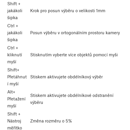
Shift
+
jakákoli
Krok pro posun výběru o velikosti 1mm
šipka
Ctrl
+
jakákoli
Posun výběru v ortogonálním prostoru kamery
šipka
Ctrl
+
kliknutí
Stisknutím vyberte více objektů pomocí myši
myší
Shift
+
Přetáhnut
Stiskem aktivujete obdélníkový výběr
í myší
Alt
+
Stiskem aktivujete obdélníkové odstranění
Přetažení
výběru
myší
Shift
+
Nástroj
Změna rozměru o 5%
měřítko