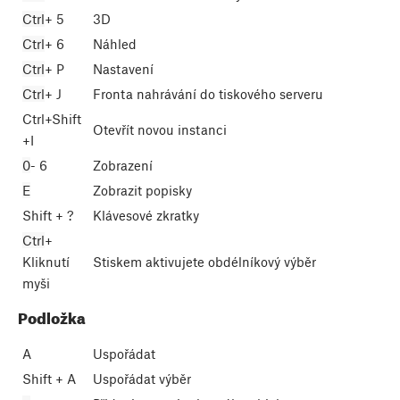
Ctrl
+
5
3D
Ctrl
+
6
Náhled
Ctrl
+
P
Nastavení
Ctrl
+
J
Fronta nahrávání do tiskového serveru
Ctrl
+
Shift
Otevřít novou instanci
+
I
0
-
6
Zobrazení
E
Zobrazit popisky
Shift
+
?
Klávesové zkratky
Ctrl
+
Kliknutí
Stiskem aktivujete obdélníkový výběr
myši
Podložka
A
Uspořádat
Shift
+
A
Uspořádat výběr