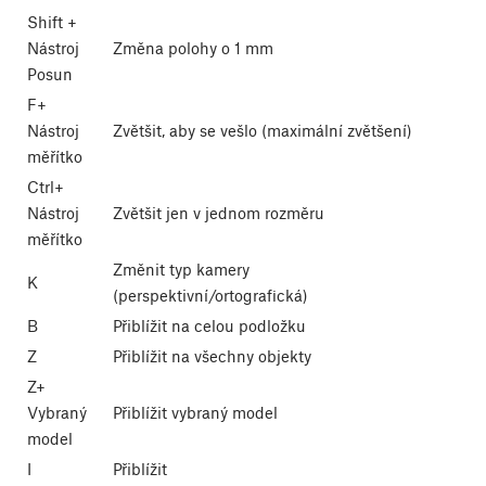
Shift
+
Nástroj
Změna polohy o 1 mm
Posun
F
+
Nástroj
Zvětšit, aby se vešlo (maximální zvětšení)
měřítko
Ctrl
+
Nástroj
Zvětšit jen v jednom rozměru
měřítko
Změnit typ kamery
K
(perspektivní/ortografická)
B
Přiblížit na celou podložku
Z
Přiblížit na všechny objekty
Z
+
Vybraný
Přiblížit vybraný model
model
I
Přiblížit