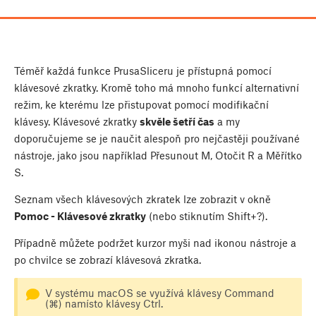
Téměř každá funkce PrusaSliceru je přístupná pomocí
klávesové zkratky. Kromě toho má mnoho funkcí alternativní
režim, ke kterému lze přistupovat pomocí modifikační
klávesy. Klávesové zkratky
skvěle šetří čas
a my
doporučujeme se je naučit alespoň pro nejčastěji používané
nástroje, jako jsou například Přesunout
M
, Otočit
R
a Měřítko
S
.
Seznam všech klávesových zkratek lze zobrazit v okně
Pomoc - Klávesové zkratky
(nebo stiknutím
Shift
+
?
).
Případně můžete podržet kurzor myši nad ikonou nástroje a
po chvilce se zobrazí klávesová zkratka.
V systému macOS se využívá klávesy
Command
(⌘)
namísto klávesy
Ctrl
.