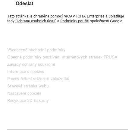
Odeslat
Tato stránka je chráněna pomocí reCAPTCHA Enterprise a uplatňuje
tedy
Ochranu osobních údajů
a
Podmínky použití
společnosti Google.
Všeobecné obchodní podmínky
Obecné podmínky používání internetových stránek PRUSA
Zásady ochrany soukromí
Informace o cookies
Proces řešení stížností zákazníků
Stavová stránka webu
Nastavení cookies
Recyklace 3D tiskárny