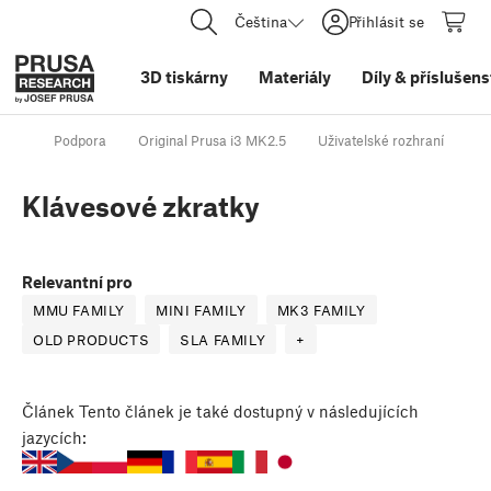
Čeština
Přihlásit se
3D tiskárny
Materiály
Díly
&
příslušens
Podpora
Original Prusa i3 MK2.5
Uživatelské rozhraní
Kl
Klávesové zkratky
Relevantní pro
MMU FAMILY
MINI FAMILY
MK3 FAMILY
OLD PRODUCTS
SLA FAMILY
+
Článek
Tento článek je také dostupný v následujících
jazycích: