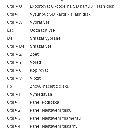
Ctrl
+
U
Exportovat G-code na SD kartu / Flash disk
Ctrl
+
T
Vysunout SD kartu / Flash disk
Ctrl
+
A
Vybrat vše
Esc
Odznačit vše
Del
Smazat vybrané
Ctrl
+
Del
Smazat vše
Ctrl
+
Z
Zpět
Ctrl
+
Y
Vpřed
Ctrl
+
C
Kopírovat
Ctrl
+
V
Vložit
F5
Znovu načíst z disku
Ctrl
+
F
Vyhledávání
Ctrl
+
1
Panel Podložka
Ctrl
+
2
Panel Nastavení tisku
Ctrl
+
3
Panel Nastavení filamentu
Ctrl
+
4
Panel Nastavení tiskárny