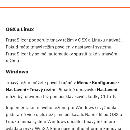
OSX a Linux
PrusaSlicer podporuje tmavý režim v OSX a Linuxu nativně.
Pokud máte tmavý režim povolen v nastavení systému,
PrusaSlicer by se měl automaticky spustit také v tmavém
režimu.
Windows
Tmavý režim můžete povolit ručně v
Menu - Konfigurace -
Nastavení - Tmavý režim
. Případně obrazovka
Nastavení
může být otevřena též pomocí klávesové zkratky
Ctrl
+
P
.
Implementace tmavého režimu pro Windows si vyžádala
podstatně více úsilí, než jsme očekávali. Na rozdíl od OSX a
Linuxu nemá systém Windows oficiální tmavý režim pro
ovládací prvky Win32, které naše multiplatformní knihovna