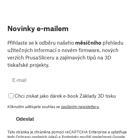
Novinky e-mailem
Přihlaste se k odběru našeho
měsíčního
přehledu
užitečných informací o novém firmware, nových
verzích PrusaSliceru a zajímavých tipů na 3D
tiskařské projekty.
Chci získat jako dárek e-book Základy 3D tisku
Kliknutím udělujete souhlas se
zasíláním newsletteru
.
Odeslat
Tato stránka je chráněna pomocí reCAPTCHA Enterprise a uplatňuje
tedy
Ochranu osobních údajů
a
Podmínky použití
společnosti Google.