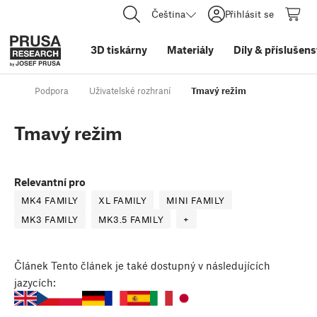
Čeština
Přihlásit se
3D tiskárny
Materiály
Díly
&
příslušens
Podpora
Uživatelské rozhraní
Tmavý režim
Tmavý režim
Relevantní pro
MK4 FAMILY
XL FAMILY
MINI FAMILY
MK3 FAMILY
MK3.5 FAMILY
+
Článek
Tento článek je také dostupný v následujících
jazycích: