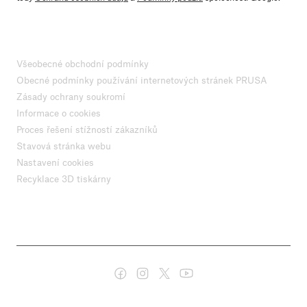
Všeobecné obchodní podmínky
Obecné podmínky používání internetových stránek PRUSA
Zásady ochrany soukromí
Informace o cookies
Proces řešení stížností zákazníků
Stavová stránka webu
Nastavení cookies
Recyklace 3D tiskárny