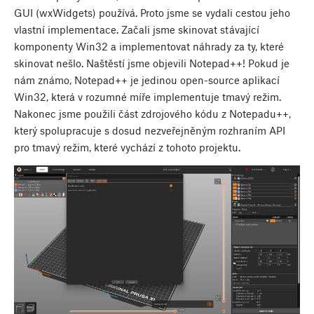
GUI (wxWidgets) používá. Proto jsme se vydali cestou jeho
vlastní implementace. Začali jsme skinovat stávající
komponenty Win32 a implementovat náhrady za ty, které
skinovat nešlo. Naštěstí jsme objevili Notepad++! Pokud je
nám známo, Notepad++ je jedinou open-source aplikací
Win32, která v rozumné míře implementuje tmavý režim.
Nakonec jsme použili část zdrojového kódu z Notepadu++,
který spolupracuje s dosud nezveřejněným rozhraním API
pro tmavý režim, které vychází z tohoto projektu.