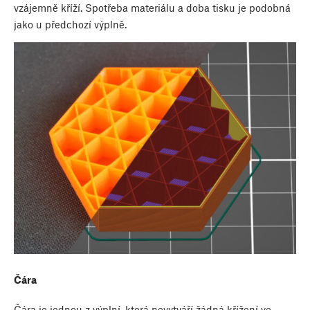
vzájemně kříží. Spotřeba materiálu a doba tisku je podobná
jako u předchozí výplně.
Čára
Čára je jednou z výplní, která nevytváří žádná křížení ve