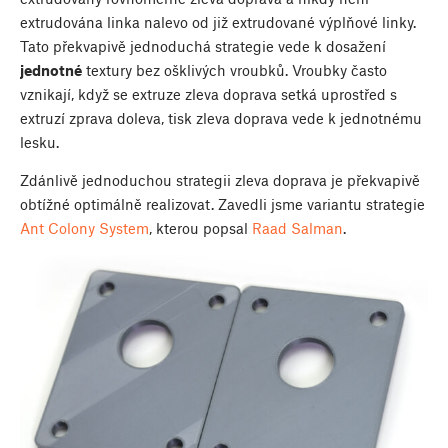
extrudována linka nalevo od již extrudované výplňové linky.
Tato překvapivě jednoduchá strategie vede k dosažení
jednotné
textury bez ošklivých vroubků. Vroubky často
vznikají, když se extruze zleva doprava setká uprostřed s
extruzí zprava doleva, tisk zleva doprava vede k jednotnému
lesku.
Zdánlivě jednoduchou strategii zleva doprava je překvapivě
obtížné optimálně realizovat. Zavedli jsme variantu strategie
Ant Colony System
, kterou popsal
Raad Salman
.