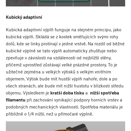
Kubický adaptivní
Kubická adaptivní výplň funguje na stejném principu, jako
kubická výplň. Skládá se z kostek směřujících svými rohy
dolů, kde se linky protínají v jedné vrstvě. Na rozdíl od běžné
kubické výplně se tato výplň automaticky zhušťuje nebo
zpevňuje v závislosti na vzdálenosti od nejbližší stěny,
přičemž uprostřed zůstávají velké prázdné prostory. To je
užitečné zejména u velkých výtisků s velkým vnitřním
objemem. Výtisk bude mít hustší výplň nahoře, dole a po
všech stranách, ale bude mít nižší hustotu v blízkosti středu
objemu. Výsledkem je
kratší doba tisku
a
nižší spotřeba
filamentu
při zachování vynikající podpory horních vrstev a
podobných mechanických vlastností. Spotřeba materiálu je
přibližně o 1/4 nižší, než u přímočaré výplně.