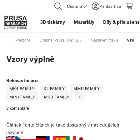
Čeština
Přihlásit se
3D tiskárny
Materiály
Díly
&
příslušens
Podpora
Original Prusa i3 MK2.5
Nastavení tisku
Vzory 
Vzory výplně
Relevantní pro
MK4 FAMILY
XL FAMILY
MMU FAMILY
MINI FAMILY
MK3 FAMILY
+
3 komentáře
Článek
Tento článek je také dostupný v následujících
jazycích: