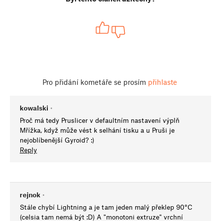
Pro přidání kometáře se prosím
přihlaste
kowalski
•
Proč má tedy Pruslicer v defaultním nastavení výplň
Mřížka, když může vést k selhání tisku a u Pruši je
nejoblíbenější Gyroid? :)
Reply
rejnok
•
Stále chybí Lightning a je tam jeden malý překlep 90°C
(celsia tam nemá být :D) A "monotoni extruze" vrchní