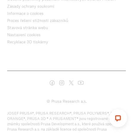
Zásady ochrany soukromí
Informace o cookies
Proces řešení stížností zákazníků
Stavová stránka webu
Nastavení cookies
Recyklace 3D tiskárny
© Prusa Research a.s.
JOSEF PRUSA®, PRUSA RESEARCH®, PRUSA POLYMERS®, PRUSA
ORANGE®, PRUSA 3D ® A PRUSAMENT® jsou registrované ochranné
známky společnosti Prusa Development a.s., které používá společnost
Prusa Research a.s. na základě licence od společnosti Prusa