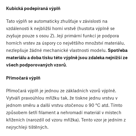
Kubická podepíraná výplň
Tato výplň se automaticky zhušťuje v závislosti na
vzdálenosti k nejbližší horní vrstvě (hustota výplně se
zvyšuje pouze s osou Z). Její primární funkcí je podpora
horních vrstev za úspory co největšího množství materiálu,
nezlepšuje žádné mechanické vlastnosti modelu.
Spotřeba
materiálu a doba tisku této výplně jsou zdaleka nejnižší ze
všech podporovaných vzorů
.
Přímočará výplň
Přímočará výplň je jednou ze základních vzorů výplně.
Vytváří pravoúhlou mřížku tak, že tiskne jednu vrstvu v
jednom směru a další vrstvu otočenou o 90 °C atd. Tímto
způsobem šetří filament a nehromadí materiál v místech
kříženích (narozdíl od vzoru mřížka). Tento vzor je jedním z
nejrychleji tištěných.