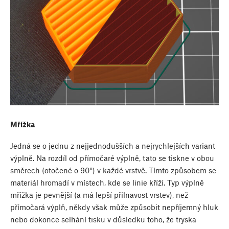
Mřížka
Jedná se o jednu z nejjednodušších a nejrychlejších variant
výplně. Na rozdíl od přímočaré výplně, tato se tiskne v obou
směrech (otočené o 90°) v každé vrstvě. Tímto způsobem se
materiál hromadí v místech, kde se linie kříží. Typ výplně
mřížka je pevnější (a má lepší přilnavost vrstev), než
přímočará výplň, někdy však může způsobit nepříjemný hluk
nebo dokonce selhání tisku v důsledku toho, že tryska