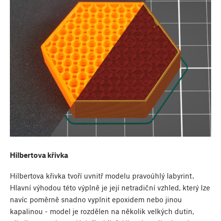
Hilbertova křivka
Hilbertova křivka tvoří uvnitř modelu pravoúhlý labyrint.
Hlavní výhodou této výplně je její netradiční vzhled, který lze
navíc poměrně snadno vyplnit epoxidem nebo jinou
kapalinou - model je rozdělen na několik velkých dutin,