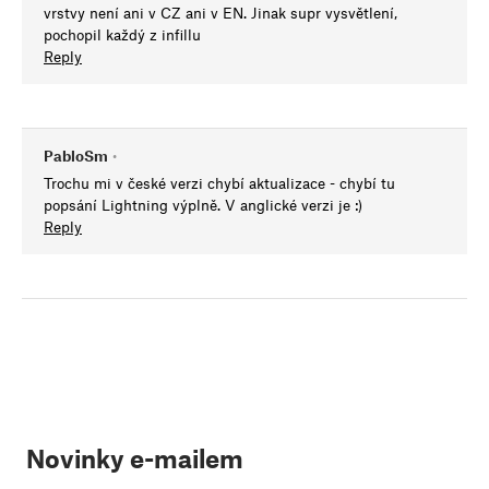
vrstvy není ani v CZ ani v EN. Jinak supr vysvětlení,
pochopil každý z infillu
Reply
PabloSm
•
Trochu mi v české verzi chybí aktualizace - chybí tu
popsání Lightning výplně. V anglické verzi je :)
Reply
Novinky e-mailem