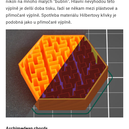
nikoli na mnoho malých "bublin". Hlavní nevýhodou této
výplně je delší doba tisku, řadí se někam mezi plástvové a
přímočaré výplně. Spotřeba materiálu Hilbertovy křivky je
podobná jako u přímočaré výplně.
Archimedean chords