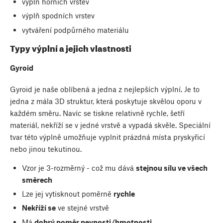
výplň horních vrstev
výplň spodních vrstev
vytváření podpůrného materiálu
Typy výplní a jejich vlastnosti
Gyroid
Gyroid je naše oblíbená a jedna z nejlepších výplní. Je to
jedna z mála 3D struktur, která poskytuje skvělou oporu v
každém směru. Navíc se tiskne relativně rychle, šetří
materiál, nekříží se v jedné vrstvě a vypadá skvěle. Speciální
tvar této výplně umožňuje vyplnit prázdná místa pryskyřicí
nebo jinou tekutinou.
Vzor je 3-rozměrný - což mu dává
stejnou sílu ve všech
směrech
Lze jej vytisknout poměrně
rychle
Nekříží se
ve stejné vrstvě
Má
dobrý poměr pevnosti/hmotnosti