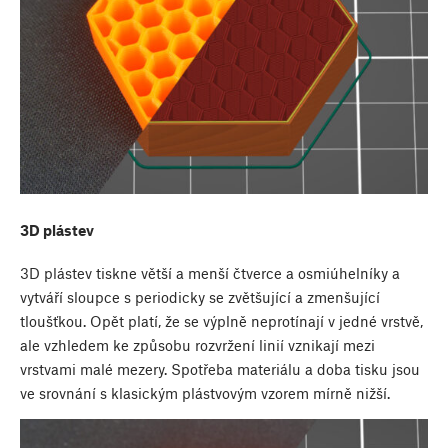
3D plástev
3D plástev tiskne větší a menší čtverce a osmiúhelníky a
vytváří sloupce s periodicky se zvětšující a zmenšující
tloušťkou. Opět platí, že se výplně neprotínají v jedné vrstvě,
ale vzhledem ke způsobu rozvržení linií vznikají mezi
vrstvami malé mezery. Spotřeba materiálu a doba tisku jsou
ve srovnání s klasickým plástvovým vzorem mírně nižší.