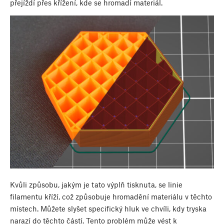
přejíždí přes křížení, kde se hromadí materiál.
Kvůli způsobu, jakým je tato výplň tisknuta, se linie
filamentu kříží, což způsobuje hromadění materiálu v těchto
místech. Můžete slyšet specifický hluk ve chvíli, kdy tryska
narazí do těchto částí. Tento problém může vést k