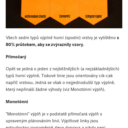
Všech sedm typů výplně horní (spodní) vrstvy je vytištěno
s
80% průtokem, aby se zvýraznily vzory
.
Přímočarý
Opět se jedná o jeden z nejběžnějších (a nejzákladnějších)
typů horní výplně. Tiskové linie jsou orientovány cik-cak
napříč vrstvou. Jedná se však o nejjednodušší typ výplně,
který nepřináší žádné výhody (viz Monotónní výplň).
Monotónní
"Monotónní" výplň je v podstatě přímočará výplň s
upraveným plánováním linií. Výplňové linky jsou
extrudovány rovnoměrně zleva doprava a nikdy není