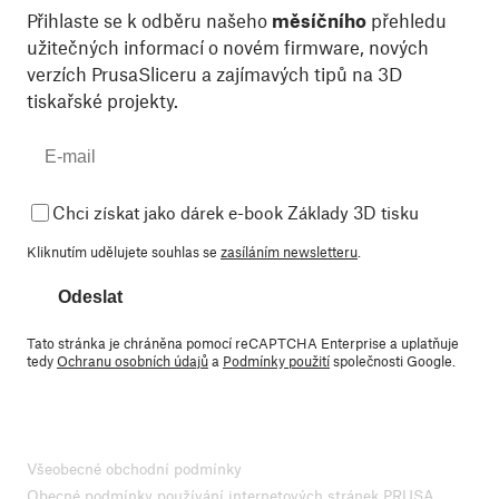
Přihlaste se k odběru našeho
měsíčního
přehledu
užitečných informací o novém firmware, nových
verzích PrusaSliceru a zajímavých tipů na 3D
tiskařské projekty.
Chci získat jako dárek e-book Základy 3D tisku
Kliknutím udělujete souhlas se
zasíláním newsletteru
.
Odeslat
Tato stránka je chráněna pomocí reCAPTCHA Enterprise a uplatňuje
tedy
Ochranu osobních údajů
a
Podmínky použití
společnosti Google.
Všeobecné obchodní podmínky
Obecné podmínky používání internetových stránek PRUSA