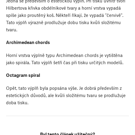
Jedná se především o estetickou výplň. Při tisku uvnitř tvoří
Hilbertova křivka obdélníkové tvary a horní vrstva vypadá
spíše jako proutěný koš. Někteří říkají, že vypadá "červivě".
Tato výplň výrazně prodlužuje dobu tisku kvůli složitému
tvaru.
Archimedean chords
Horní vrstva výplně typu Archimedean chords je vytištěna
jako spirála. Tato výplň šetří čas při tisku určitých modelů.
Octagram spiral
Opět, tato výplň byla popsána výše. Je dobrá především z
estetických důvodů, ale kvůli složitému tvaru se prodlužuje
doba tisku.
Byl tento článek užitečný?