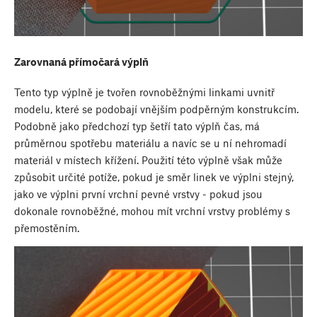
Zarovnaná přímočará výplň
Tento typ výplně je tvořen rovnoběžnými linkami uvnitř
modelu, které se podobají vnějším podpěrným konstrukcím.
Podobně jako předchozí typ šetří tato výplň čas, má
průměrnou spotřebu materiálu a navíc se u ní nehromadí
materiál v místech křížení. Použití této výplně však může
způsobit určité potíže, pokud je směr linek ve výplni stejný,
jako ve výplni první vrchní pevné vrstvy - pokud jsou
dokonale rovnoběžné, mohou mít vrchní vrstvy problémy s
přemostěním.