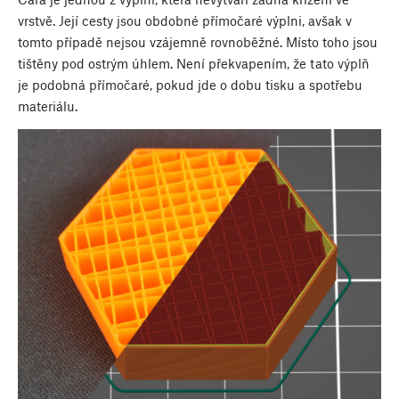
vrstvě. Její cesty jsou obdobné přímočaré výplni, avšak v
tomto případě nejsou vzájemně rovnoběžné. Místo toho jsou
tištěny pod ostrým úhlem. Není překvapením, že tato výplň
je podobná přímočaré, pokud jde o dobu tisku a spotřebu
materiálu.