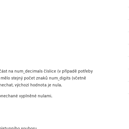
ást na num_decimals číslice (v případě potřeby
o mělo stejný počet znaků num_digits (včetně
ynechat, výchozí hodnota je nula.
ponechané vyplněné nulami.
výstupního souboru.