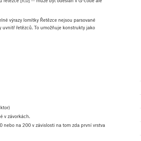
 řetězce [n,0] -- může být odeslán v G-code ale
elné výrazy lomítky
Řetězce nejsou parsované
ky uvnitř řetězců. To umožňuje konstrukty jako
ktor)
é v závorkách.
0 nebo na 200 v závislosti na tom zda první vrstva