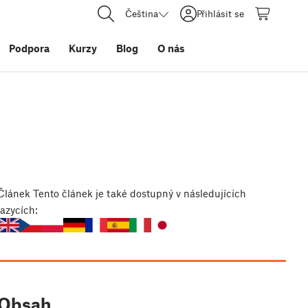
Čeština
Přihlásit se
Podpora
Kurzy
Blog
O nás
Článek
Tento článek je také dostupný v následujících
jazycích:
Obsah