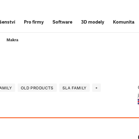
šenství
Pro firmy
Software
3D modely
Komunita
Makra
AMILY
OLD PRODUCTS
SLA FAMILY
+