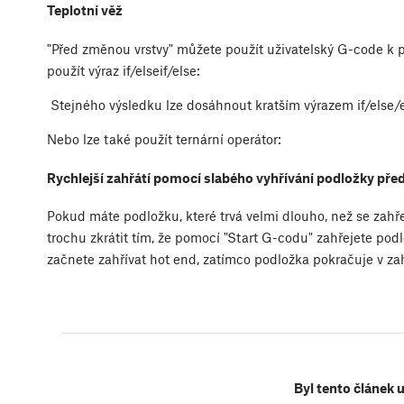
Teplotní věž
"Před změnou vrstvy" můžete použít uživatelský G-code k p
použít výraz if/elseif/else:
Stejného výsledku lze dosáhnout kratším výrazem if/else/en
Nebo lze také použít ternární operátor:
Rychlejší zahřátí pomocí slabého vyhřívání podložky pře
Pokud máte podložku, které trvá velmi dlouho, než se zahř
trochu zkrátit tím, že pomocí "Start G-codu" zahřejete po
začnete zahřívat hot end, zatímco podložka pokračuje v za
Byl tento článek 