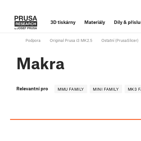
3D tiskárny
Materiály
Díly
&
příslu
Podpora
Original Prusa i3 MK2.5
Ostatní (PrusaSlicer)
Makra
Relevantní pro
MMU FAMILY
MINI FAMILY
MK3 F