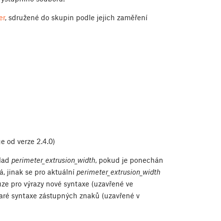
er
, sdružené do skupin podle jejich zaměření
e od verze 2.4.0)
klad
perimeter_extrusion_width
, pokud je ponechán
á, jinak se pro aktuální
perimeter_extrusion_width
uze pro výrazy nové syntaxe (uzavřené ve
taré syntaxe zástupných znaků (uzavřené v