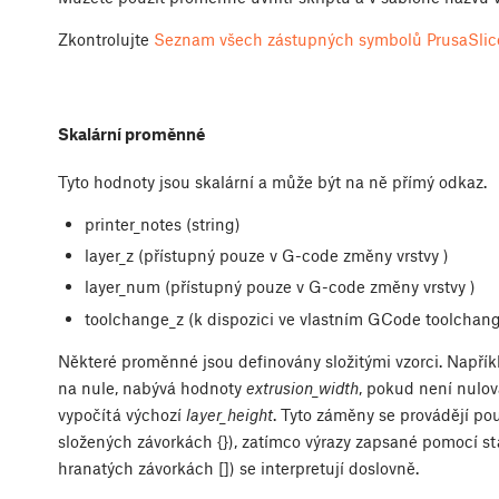
Zkontrolujte
Seznam všech zástupných symbolů PrusaSlic
Skalární proměnné
Tyto hodnoty jsou skalární a může být na ně přímý odkaz.
printer_notes (string)
layer_z (přístupný pouze v G-code změny vrstvy )
layer_num (přístupný pouze v G-code změny vrstvy )
toolchange_z (k dispozici ve vlastním GCode toolchang
Některé proměnné jsou definovány složitými vzorci. Napří
na nule, nabývá hodnoty
extrusion_width
, pokud není nulov
vypočítá výchozí
layer_height
. Tyto záměny se provádějí po
složených závorkách {}), zatímco výrazy zapsané pomocí s
hranatých závorkách []) se interpretují doslovně.