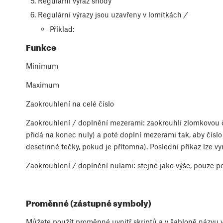
Regulární výraz shody
Regulární výrazy jsou uzavřeny v lomítkách
/
Příklad:
Funkce
Minimum
Maximum
Zaokrouhlení na celé číslo
Zaokrouhlení / doplnění mezerami: zaokrouhlí zlomkovou č
přidá na konec nuly) a poté doplní mezerami tak, aby čísl
desetinné tečky, pokud je přítomna). Poslední příkaz lze v
Zaokrouhlení / doplnění nulami: stejné jako výše, pouze 
Proměnné (zástupné symboly)
Můžete použít proměnné uvnitř skriptů a v šabloně názvu 