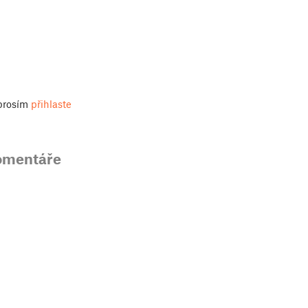
 prosím
přihlaste
omentáře