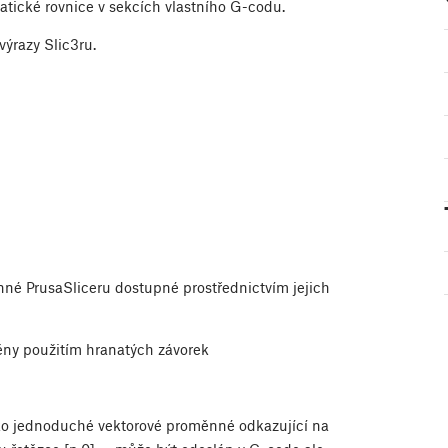
ické rovnice v sekcích vlastního G-codu.
ýrazy Slic3ru.
né PrusaSliceru dostupné prostřednictvím jejich
ny použitím hranatých závorek
ko jednoduché vektorové proměnné odkazující na