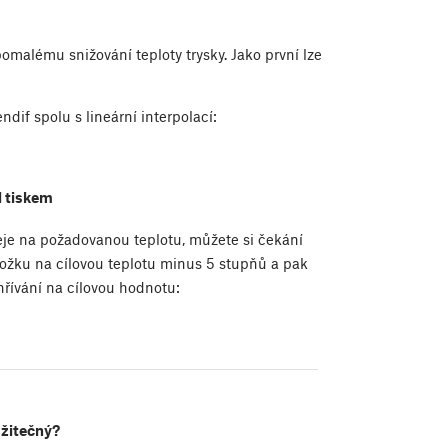
omalému snižování teploty trysky. Jako první lze
dif spolu s lineární interpolací:
d tiskem
eje na požadovanou teplotu, můžete si čekání
dložku na cílovou teplotu minus 5 stupňů a pak
hřívání na cílovou hodnotu:
užitečný?