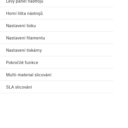
Levý panel nástrojů
Horní lišta nástrojů
Nastavení tisku
Nastavení filamentu
Nastavení tiskárny
Pokročilé funkce
Multi-material slicování
SLA slicování