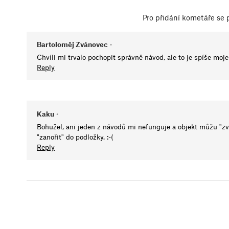
Pro přidání kometáře se
Bartoloměj Zvánovec
•
Chvíli mi trvalo pochopit správně návod, ale to je spíše moj
Reply
Kaku
•
Bohužel, ani jeden z návodů mi nefunguje a objekt můžu "zv
"zanořit" do podložky. :-(
Reply