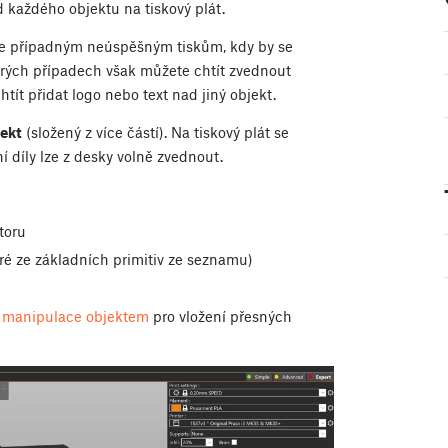
 každého objektu na tiskový plát.
ňuje případným neúspěšným tiskům, kdy by se
rých případech však můžete chtít zvednout
ít přidat logo nebo text nad jiný objekt.
jekt
(složený z více částí). Na tiskový plát se
í díly lze z desky volně zvednout.
toru
ré ze základních primitiv ze seznamu)
 manipulace objektem
pro vložení přesných