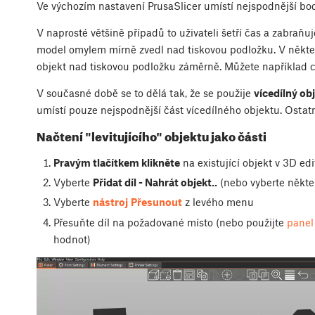
Ve výchozím nastavení PrusaSlicer umístí nejspodnější bod
V naprosté většině případů to uživateli šetří čas a zabra
model omylem mírně zvedl nad tiskovou podložku. V někte
objekt nad tiskovou podložku záměrně. Můžete například cht
V současné době se to dělá tak, že se použije
vícedílný ob
umístí pouze nejspodnější část vícedílného objektu. Ostatn
Načtení "levitujícího" objektu jako části
Pravým tlačítkem klikněte
na existující objekt v 3D edi
Vyberte
Přidat díl - Nahrát objekt..
(nebo vyberte někte
Vyberte
nástroj
Přesunout
z levého menu
Přesuňte díl na požadované místo (nebo použijte
panel
hodnot)