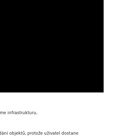
me infrastrukturu.
ní objektů, protože uživatel dostane