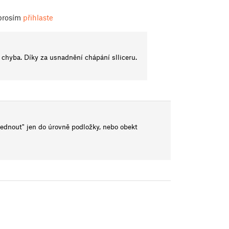
 prosím
přihlaste
e chyba. Díky za usnadnění chápání slliceru.
ednout" jen do úrovně podložky, nebo obekt