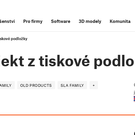
šenství
Pro firmy
Software
3D modely
Komunita
iskové podložky
ekt z tiskové podl
AMILY
OLD PRODUCTS
SLA FAMILY
+