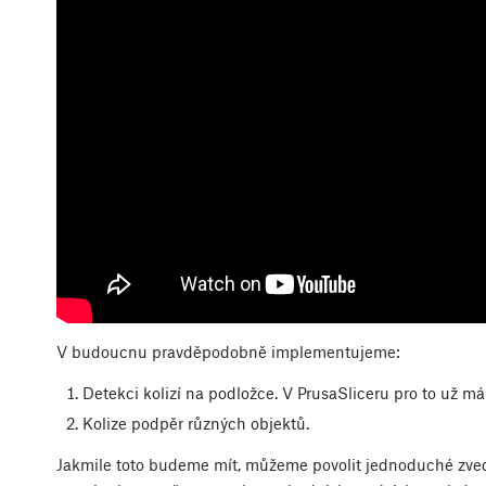
V budoucnu pravděpodobně implementujeme:
Detekci kolizí na podložce. V PrusaSliceru pro to už má
Kolize podpěr různých objektů.
Jakmile toto budeme mít, můžeme povolit jednoduché zvedá