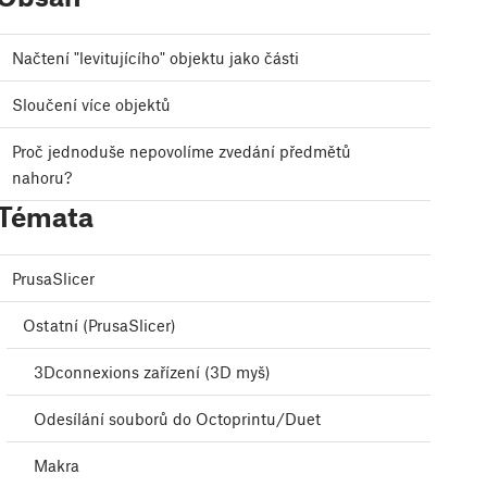
Načtení "levitujícího" objektu jako části
Sloučení více objektů
Proč jednoduše nepovolíme zvedání předmětů
nahoru?
Témata
PrusaSlicer
Ostatní (PrusaSlicer)
3Dconnexions zařízení (3D myš)
Odesílání souborů do Octoprintu/Duet
Makra