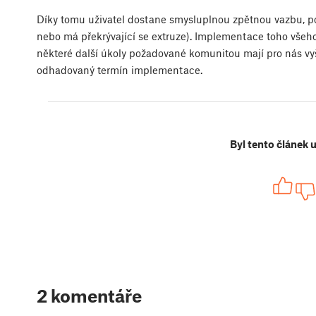
Díky tomu uživatel dostane smysluplnou zpětnou vazbu, po
nebo má překrývající se extruze). Implementace toho vše
některé další úkoly požadované komunitou mají pro nás vyš
odhadovaný termín implementace.
Byl tento článek 
2 komentáře