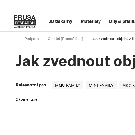
3D tiskárny
Materiály
Díly
&
příslu
Podpora
Ostatní (PrusaSlicer)
Jak zvednout objekt z t
Jak zvednout obj
Relevantní pro
MMU FAMILY
MINI FAMILY
MK3 F
2 komentáře