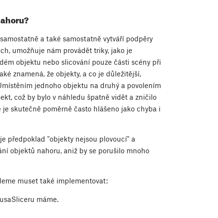
nahoru?
kt samostatně a také samostatně vytváří podpěry
ch, umožňuje nám provádět triky, jako je
ždém objektu nebo slicování pouze části scény při
ké znamená, že objekty, a co je důležitější,
Umístěním jednoho objektu na druhý a povolením
kt, což by bylo v náhledu špatně vidět a zničilo
be je skutečně poměrně často hlášeno jako chyba i
e předpoklad "objekty nejsou plovoucí" a
ání objektů nahoru, aniž by se porušilo mnoho
udeme muset také implementovat:
 PrusaSliceru máme.