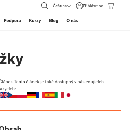
Čeština
Přihlásit se
Podpora
Kurzy
Blog
O nás
ožky
Článek
Tento článek je také dostupný v následujících
jazycích:
Obsah