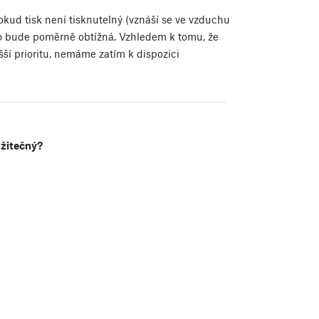
kud tisk není tisknutelný (vznáší se ve vzduchu
ho bude poměrně obtížná. Vzhledem k tomu, že
ší prioritu, nemáme zatím k dispozici
užitečný?