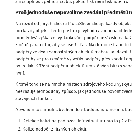
smysluplnou zpětnou vazbu, pokud tisk není tisknutelný.
Proč jednoduše nepovolíme zvedání předmětů 
Na rozdíl od jiných slicerů PrusaSlicer slicuje každý obje
pro každý objekt. Tento přístup je výhodný v mnoha ohlede
proměnlivá výška vrstvy, krokování podpěr nezávisle na ka
změně parametru, aby se ušetřil čas. Na druhou stranu to ta
podpěry ze dvou samostatných objektů mohou kolidovat. 
podpěr by se protisměrně vytvořily podpěry přes spodní obje
by to tisk. Křížení podpěr u objektů umístěných blízko se
nyní.
Kromě toho se na mnoha místech zdrojového kódu vyskytuj
neexistuje jednoduchý způsob, jak jednoduše povolit zved
stávajících funkcí.
Abychom to shrnuli, abychom to v budoucnu umožnili, b
Detekce kolizí na podložce. Infrastrukturu pro to již v
Kolize podpěr z různých objektů.