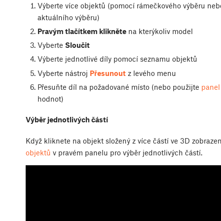
Výberte více objektů (pomocí rámečkového výběru nebo 
aktuálního výběru)
Pravým tlačítkem klikněte
na kterýkoliv model
Vyberte
Sloučit
Výberte jednotlivé díly pomocí seznamu objektů
Vyberte nástroj
Přesunout
z levého menu
Přesuňte díl na požadované místo (nebo použijte
panel
hodnot)
Výběr jednotlivých částí
Když kliknete na objekt složený z více částí ve 3D zobrazen
objektů
v pravém panelu pro výběr jednotlivých částí.