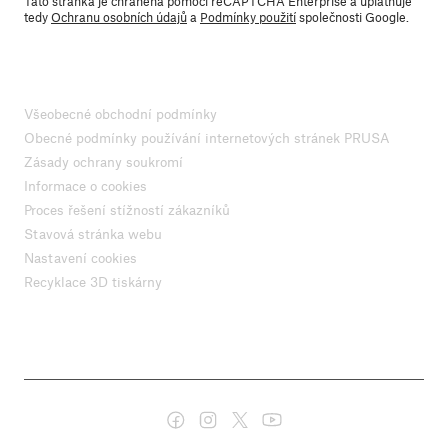
Tato stránka je chráněna pomocí reCAPTCHA Enterprise a uplatňuje
tedy
Ochranu osobních údajů
a
Podmínky použití
společnosti Google.
Všeobecné obchodní podmínky
Obecné podmínky používání internetových stránek PRUSA
Zásady ochrany soukromí
Informace o cookies
Proces řešení stížností zákazníků
Stavová stránka webu
Nastavení cookies
Recyklace 3D tiskárny