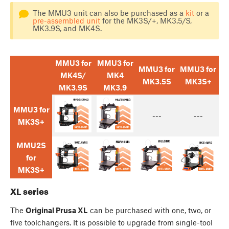
The MMU3 unit can also be purchased as a
kit
or a
pre-assembled unit
for the MK3S/+, MK3.5/S,
MK3.9S, and MK4S.
MMU3 for
MMU3 for
MMU3 for
MMU3 for
MK4S/
MK4
MK3.5S
MK3S+
MK3.9S
MK3.9
MMU3 for
---
---
MK3S+
MMU2S
for
MK3S+
XL series
The
Original Prusa XL
can be purchased with one, two, or
five toolchangers. It is possible to upgrade from single-tool