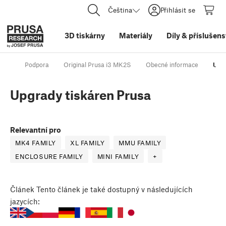
Čeština
Přihlásit se
3D tiskárny
Materiály
Díly
&
příslušens
Podpora
Original Prusa i3 MK2S
Obecné informace
Upgr
Upgrady tiskáren Prusa
Relevantní pro
MK4 FAMILY
XL FAMILY
MMU FAMILY
ENCLOSURE FAMILY
MINI FAMILY
+
Článek
Tento článek je také dostupný v následujících
jazycích: