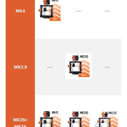
MK4
---
---
MK3.9
---
---
MK3S+
MK3S