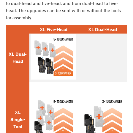
to dual-head and five-head, and from dual-head to five-
head. The upgrades can be sent with or without the tools
for assembly.
XL Five-Head
XL Dual-Head
XL Dual-
---
Head
XL
Single-
Tool