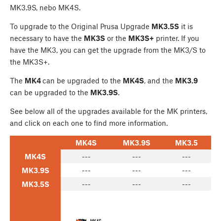
MK3.9S, nebo MK4S.
To upgrade to the Original Prusa Upgrade
MK3.5S
it is
necessary to have the
MK3S
or the
MK3S+
printer. If you
have the MK3, you can get the upgrade from the MK3/S to
the MK3S+.
The
MK4
can be upgraded to the
MK4S
, and the
MK3.9
can be upgraded to the
MK3.9S
.
See below all of the upgrades available for the MK printers,
and click on each one to find more information.
MK4S
MK3.9S
MK3.5
MK4S
---
---
---
MK3.9S
---
---
---
MK3.5S
---
---
---