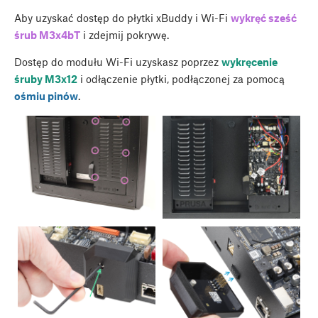
Aby uzyskać dostęp do płytki xBuddy i Wi-Fi
wykręć sześć
śrub M3x4bT
i zdejmij pokrywę.
Dostęp do modułu Wi-Fi uzyskasz poprzez
wykręcenie
śruby M3x12
i odłączenie płytki, podłączonej za pomocą
ośmiu pinów
.