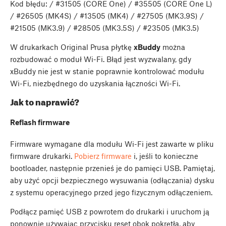
Kod błędu: / #31505 (CORE One) / #35505 (CORE One L)
/ #26505 (MK4S) / #13505 (MK4) / #27505 (MK3.9S) /
#21505 (MK3.9) / #28505 (MK3.5S) / #23505 (MK3.5)
W drukarkach Original Prusa płytkę
xBuddy
można
rozbudować o moduł Wi-Fi. Błąd jest wyzwalany, gdy
xBuddy nie jest w stanie poprawnie kontrolować modułu
Wi-Fi, niezbędnego do uzyskania łączności Wi-Fi.
Jak to naprawić?
Reflash firmware
Firmware wymagane dla modułu Wi-Fi jest zawarte w pliku
firmware drukarki.
Pobierz firmware
i, jeśli to konieczne
bootloader, następnie przenieś je do pamięci USB. Pamiętaj,
aby użyć opcji bezpiecznego wysuwania (odłączania) dysku
z systemu operacyjnego przed jego fizycznym odłączeniem.
Podłącz pamięć USB z powrotem do drukarki i uruchom ją
ponownie używając przycisku reset obok pokrętła, aby