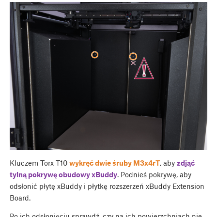
Kluczem Torx T10
wykręć dwie śruby M3x4rT
, aby
zdjąć
tylną pokrywę obudowy xBuddy
. Podnieś pokrywę, aby
odsłonić płytę xBuddy i płytkę rozszerzeń xBuddy Extension
Board.
Po ich odsłonięciu sprawdź, czy na ich powierzchniach nie