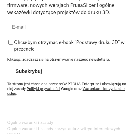
firmware, nowych wersjach PrusaSlicer i ogólne
wskazówki dotyczące projektów do druku 3D.
Chciałbym otrzymać e-book "Podstawy druku 3D" w
prezencie
Klikając, zgadzasz się na
otrzymywanie naszego newslettera.
Subskrybuj
Ta strona jest chroniona przez reCAPTCHA Enterprise i obowiązują na
niej zasady
Polityki prywatności
Google oraz
Warunkami korzystania z
usług
.
Ogólne warunki i zasady
Ogólne warunki i zasady korzystania z witryn internetowych