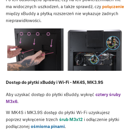
ma widocznych uszkodzeń, a także sprawdź, czy
połączenie
między xBuddy a płytką rozszerzeń nie wykazuje żadnych
nieprawidłowości.
Dostęp do płytki xBuddy i Wi-Fi - MK4S, MK3.9S
Aby uzyskać dostęp do płytki xBuddy, wykręć
cztery śruby
M3x6
.
W MK4S i MK3.9S dostęp do płytki Wi-Fi uzyskujesz
poprzez wykręcenie trzech
śrub M3x12
i odłączenie płytki
podłączonej
ośmioma pinami
.