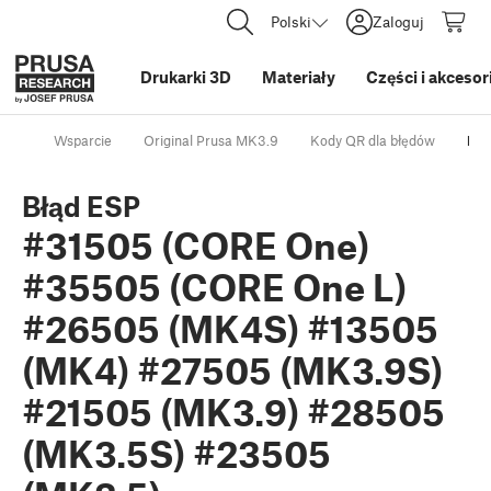
Polski
Zaloguj
Drukarki 3D
Materiały
Części i akcesor
Wsparcie
Original Prusa MK3.9
Kody QR dla błędów
Błą
Błąd ESP
#31505 (CORE One)
#35505 (CORE One L)
#26505 (MK4S) #13505
(MK4) #27505 (MK3.9S)
#21505 (MK3.9) #28505
(MK3.5S) #23505