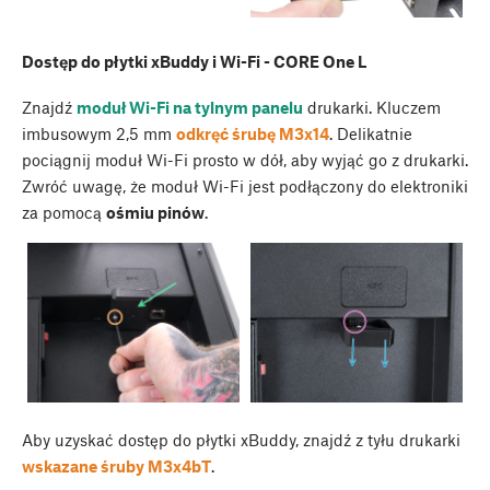
Dostęp do płytki xBuddy i Wi-Fi - CORE One L
Znajdź
moduł Wi-Fi na tylnym panelu
drukarki. Kluczem
imbusowym 2,5 mm
odkręć śrubę M3x14
. Delikatnie
pociągnij moduł Wi-Fi prosto w dół, aby wyjąć go z drukarki.
Zwróć uwagę, że moduł Wi-Fi jest podłączony do elektroniki
za pomocą
ośmiu pinów
.
Aby uzyskać dostęp do płytki xBuddy, znajdź z tyłu drukarki
wskazane śruby M3x4bT
.