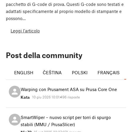
pacchetto di G-code di prova. Questi G-code sono testati e
adattati specificamente al proprio modello di stampante e
possono…
Leggi l'articolo
Post della community
ENGLISH
ČEŠTINA
POLSKI
FRANÇAIS
I
Warping con Prusament ASA su Prusa Core One
Kata
10 giu 2026 10:01:49
6 risposte
SmartWiper – nuovo script per torri di spurgo
stabili (MMU / PrusaSlicer)
15 set 2025 22:27:37
1 risposta