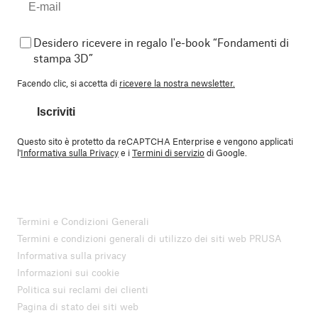
Desidero ricevere in regalo l'e-book “Fondamenti di
stampa 3D”
Facendo clic, si accetta di
ricevere la nostra newsletter.
Iscriviti
Questo sito è protetto da reCAPTCHA Enterprise e vengono applicati
l'
Informativa sulla Privacy
e i
Termini di servizio
di Google.
Termini e Condizioni Generali
Termini e condizioni generali di utilizzo dei siti web PRUSA
Informativa sulla privacy
Informazioni sui cookie
Politica sui reclami dei clienti
Pagina di stato dei siti web