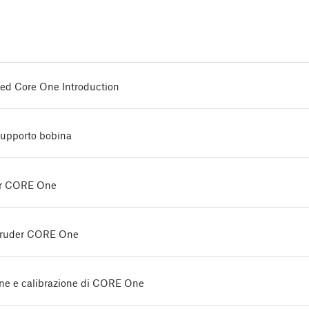
d Core One Introduction
supporto bobina
er CORE One
xtruder CORE One
one e calibrazione di CORE One