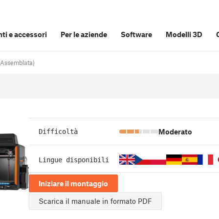
i e accessori
Per le aziende
Software
Modelli 3D
Assemblata)
Moderato
Difficoltà
Lingue disponibili
Iniziare il montaggio
Scarica il manuale in formato PDF