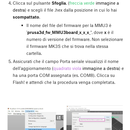
Clicca sul pulsante
Sfoglia
. (
freccia verde
immagine a
destra
) e scegli il file .hex dalla posizione in cui lo hai
scompattato
.
Il nome del file del firmware per la MMU3 è
'
prusa3d_fw_MMU3board_x_x_x_'
, dove
x
è il
numero di versione del firmware. Non selezionare
il firmware MK3S che si trova nella stessa
cartella.
Assicurati che il campo Porta seriale visualizzi il nome
dell'aggiornamento (
quadrato viola
immagine a destra
) e
ha una porta COM assegnata (es. COM8). Clicca su
Flash!
e attendi che la procedura venga completata.