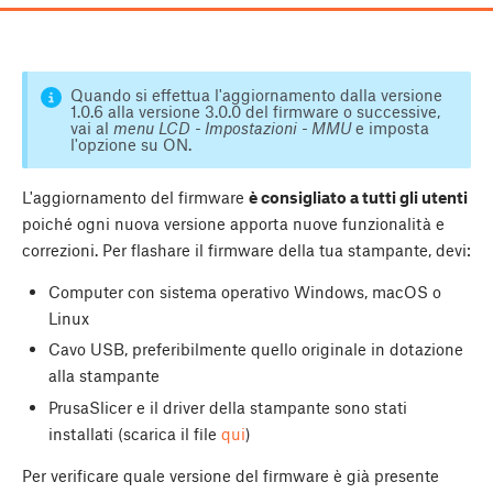
Quando si effettua l'aggiornamento dalla versione
1.0.6 alla versione 3.0.0 del firmware o successive,
vai al
menu LCD - Impostazioni - MMU
e imposta
l'opzione su ON.
L'aggiornamento del firmware
è consigliato a tutti gli utenti
poiché ogni nuova versione apporta nuove funzionalità e
correzioni. Per flashare il firmware della tua stampante, devi:
Computer con sistema operativo Windows, macOS o
Linux
Cavo USB, preferibilmente quello originale in dotazione
alla stampante
PrusaSlicer e il driver della stampante sono stati
installati (scarica il file
qui
)
Per verificare quale versione del firmware è già presente