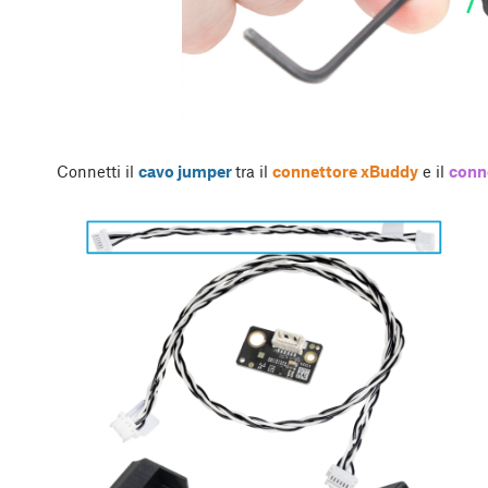
Connetti il
cavo jumper
tra il
connettore xBuddy
e il
conn