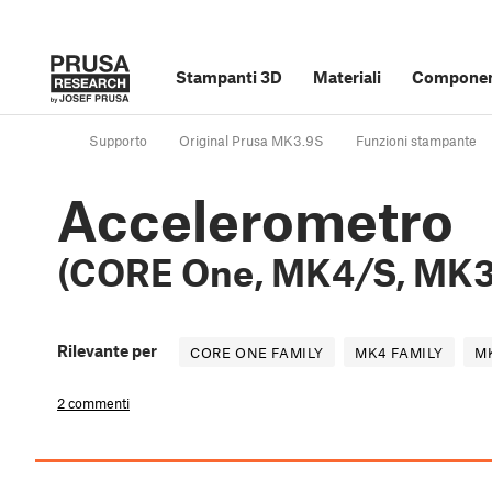
Stampanti 3D
Materiali
Component
Supporto
Original Prusa MK3.9S
Funzioni stampante
Accelerometro
(CORE One, MK4/S, MK3
Rilevante per
CORE ONE FAMILY
MK4 FAMILY
MK
2 commenti