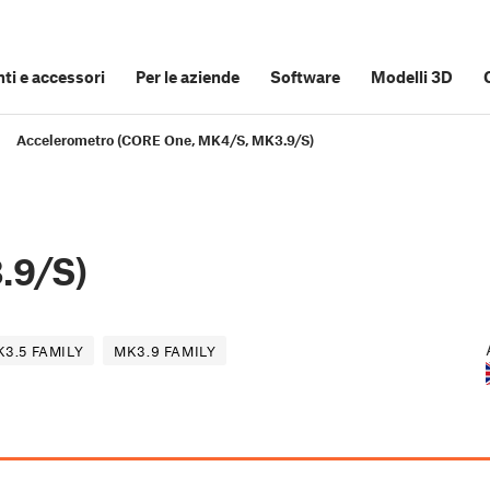
i e accessori
Per le aziende
Software
Modelli 3D
Accelerometro (CORE One, MK4/S, MK3.9/S)
.9/S)
3.5 FAMILY
MK3.9 FAMILY