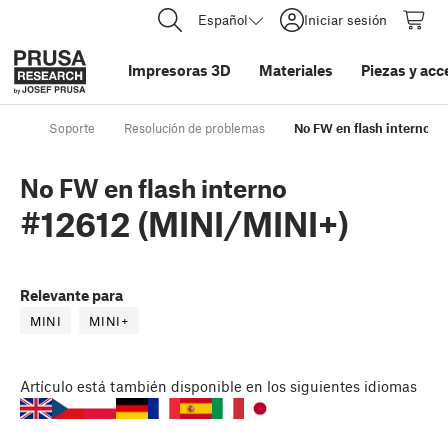
Español
Iniciar sesión
Impresoras 3D
Materiales
Piezas y acc
Soporte
Resolución de problemas
No FW en flash interno #
No FW en flash interno
#12612 (MINI/MINI+)
Relevante para
MINI
MINI+
Artículo
está también disponible en los siguientes idiomas