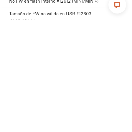
No FW en flash interno #12612 (MINI/MINI+)
Tamaño de FW no válido en USB #12603
(MINI/MINI+)
Error del sistema de archivos #12613 (MINI/MINI+)
Versión BBF no compatible #12614 (MINI/MINI+)
Tangled filament
Parada emergencia #12510 (MINI)
Connect Registration Failed
Connect Registration Failed #12401 (MINI)
Blue Screen of Death - Pantalla Azul de la Muerte
(BSOD) #31538 (CORE One) #35538 (CORE One
L) #26538 (MK4S) #13538 (MK4) #27538
(MK3.9S) #17538 (XL) #21538 (MK3.9) #28538