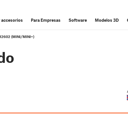
y accesorios
Para Empresas
Software
Modelos 3D
12602 (MINI/MINI+)
do