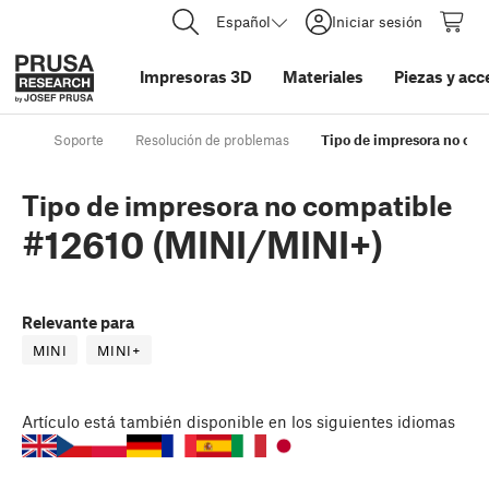
Español
Iniciar sesión
Impresoras 3D
Materiales
Piezas y acc
Soporte
Resolución de problemas
Tipo de impresora no co
Tipo de impresora no compatible
#12610 (MINI/MINI+)
Relevante para
MINI
MINI+
Artículo
está también disponible en los siguientes idiomas