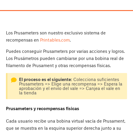
Los Prusameters son nuestro exclusivo sistema de
recompensas en
Printables.com
.
Puedes conseguir Prusameters por varias acciones y logros.
Los Prusámetros pueden cambiarse por una bobina real de
filamento de Prusament y otras recompensas físicas.
El proceso es el siguiente
: Colecciona suficientes
Prusameters => Elige una recompensa => Espera la
aprobación y el envío del vale => Canjea el vale en
la tienda
Prusameters y recompensas físicas
Cada usuario recibe una bobina virtual vacía de Prusament,
que se muestra en la esquina superior derecha junto a su