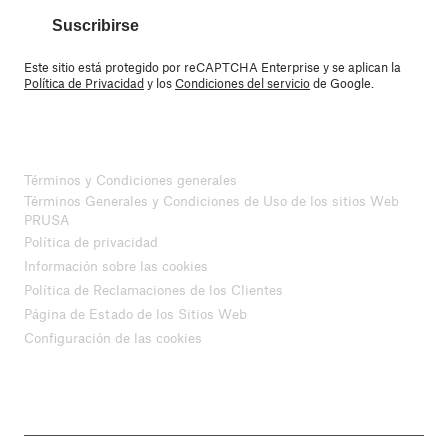
Suscribirse
Este sitio está protegido por reCAPTCHA Enterprise y se aplican la
Política de Privacidad
y los
Condiciones del servicio
de Google.
Términos y Condiciones generales
Términos Generales y Condiciones de Uso de los sitios Web
PRUSA
Política de privacidad
Información sobre las cookies
Política de Reclamaciones de los Clientes
Página de Estado de los Sitios Web
Configuración de las cookies