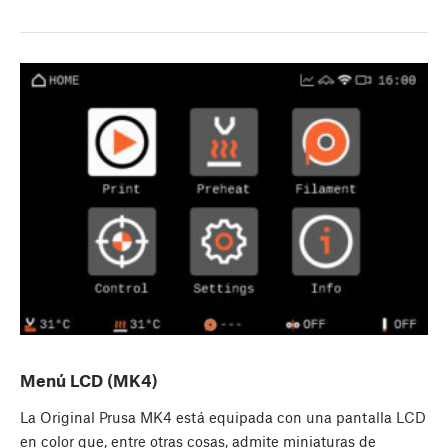
Menú LCD (MK4)
La Original Prusa MK4 está equipada con una pantalla LCD
en color que, entre otras cosas, admite miniaturas de