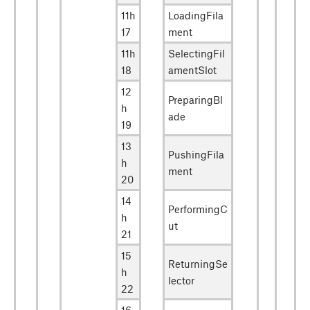
11h
LoadingFila
17
ment
11h
SelectingFil
18
amentSlot
12
PreparingBl
h
ade
19
13
PushingFila
h
ment
20
14
PerformingC
h
ut
21
15
ReturningSe
h
lector
22
16