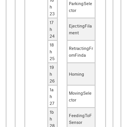
ParkingSele
h
ctor
23
17
EjectingFila
h
ment
24
18
RetractingFr
h
omFinda
25
19
h
Homing
26
1a
MovingSele
h
ctor
27
1b
FeedingToF
h
Sensor
28