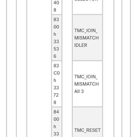
40
8
83
00
TMC_IOIN_
h
MISMATCH
33
IDLER
53
6
83
C0
TMC_IOIN_
h
MISMATCH
33
All 3
72
8
84
00
h
TMC_RESET
33