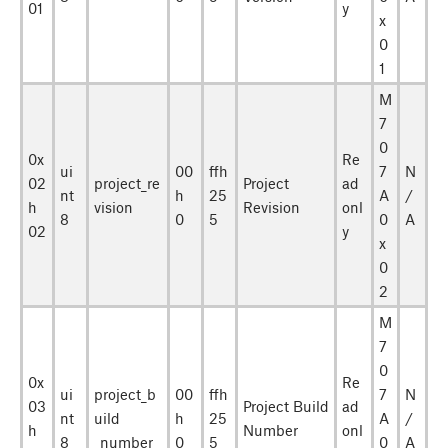
01
y
x
0
1
M
7
0
0x
Re
ui
00
ffh
7
N
02
project_re
Project
ad
nt
h
25
A
/
h
vision
Revision
onl
8
0
5
0
A
02
y
x
0
2
M
7
0
0x
Re
ui
project_b
00
ffh
7
N
03
Project Build
ad
nt
uild
h
25
A
/
h
Number
onl
8
_number
0
5
0
A