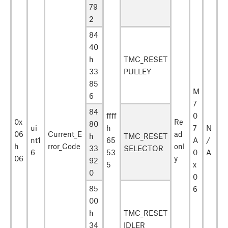
79
2
84
40
h
TMC_RESET
33
PULLEY
85
M
6
7
84
ffff
0
0x
Re
80
ui
h
7
N
06
Current_E
ad
h
TMC_RESET
nt1
65
A
/
h
rror_Code
onl
33
SELECTOR
6
53
0
A
06
y
92
5
x
0
0
85
6
00
h
TMC_RESET
34
IDLER