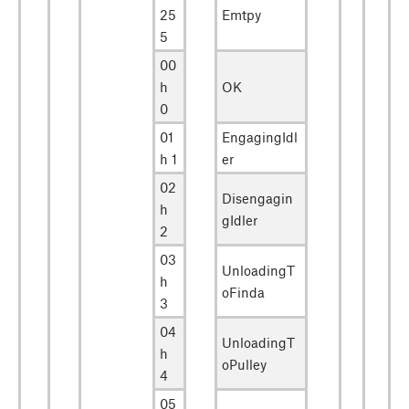
25
Emtpy
5
00
h
OK
0
01
EngagingIdl
h 1
er
02
Disengagin
h
gIdler
2
03
UnloadingT
h
oFinda
3
04
UnloadingT
h
oPulley
4
05