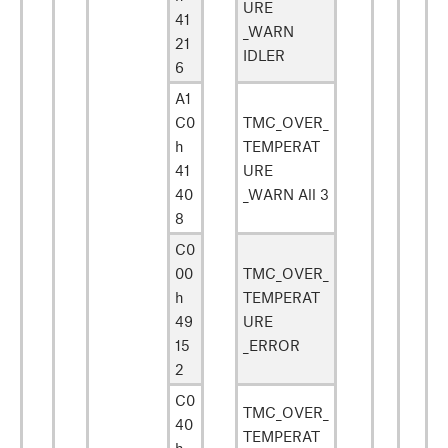
URE
41
_WARN
21
IDLER
6
A1
C0
TMC_OVER_
h
TEMPERAT
41
URE
40
_WARN All 3
8
C0
00
TMC_OVER_
h
TEMPERAT
49
URE
15
_ERROR
2
C0
TMC_OVER_
40
TEMPERAT
h