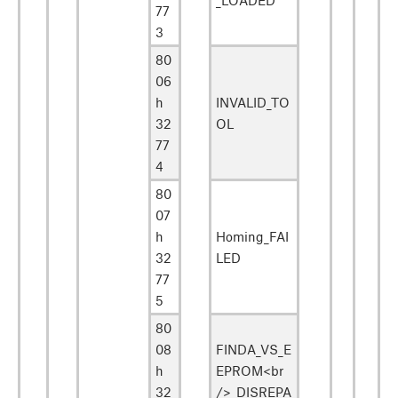
77
3
80
06
h
INVALID_TO
32
OL
77
4
80
07
h
Homing_FAI
32
LED
77
5
80
08
FINDA_VS_E
h
EPROM<br
32
/>_DISREPA