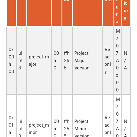
it
u
ur
r
a
a
M
7
0
0x
Re
ui
00
ffh
Project
7
N
00
project_m
ad
nt
h
25
Major
A
/
h
ajor
onl
8
0
5
Version
0
A
00
y
x
0
0
M
7
0
0x
Re
ui
00
ffh
Project
7
N
01
project_m
ad
nt
h
25
Minor
A
/
h
inor
onl
8
0
5
Version
0
A