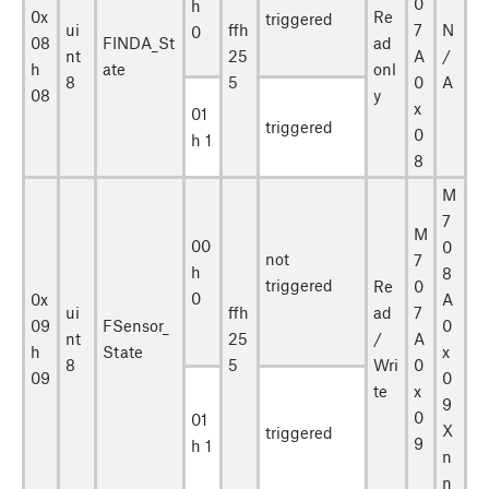
0
h
0x
Re
triggered
ui
ffh
7
N
0
08
FINDA_St
ad
nt
25
A
/
h
ate
onl
8
5
0
A
08
y
x
01
triggered
0
h 1
8
M
7
M
00
0
not
7
h
8
triggered
Re
0
0
0x
A
ui
ffh
ad
7
09
FSensor_
0
nt
25
/
A
h
State
x
8
5
Wri
0
09
0
te
x
9
0
01
X
triggered
9
h 1
n
n