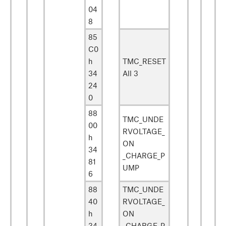
04
8
85
C0
h
TMC_RESET
34
All 3
24
0
88
TMC_UNDE
00
RVOLTAGE_
h
ON
34
_CHARGE_P
81
UMP
6
88
TMC_UNDE
40
RVOLTAGE_
h
ON
34
_CHARGE_P