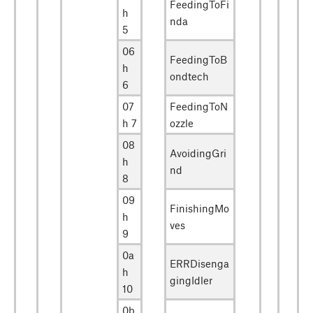
FeedingToFi
h
nda
5
06
FeedingToB
h
ondtech
6
07
FeedingToN
h 7
ozzle
08
AvoidingGri
h
nd
8
09
FinishingMo
h
ves
9
0a
ERRDisenga
h
gingIdler
10
0b