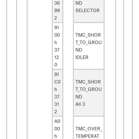
36
ND
99
SELECTOR
2
91
00
TMC_SHOR
h
T_TO_GROU
37
ND
12
IDLER
0
91
C0
TMC_SHOR
h
T_TO_GROU
37
ND
31
All 3
2
A0
00
TMC_OVER_
h
TEMPERAT