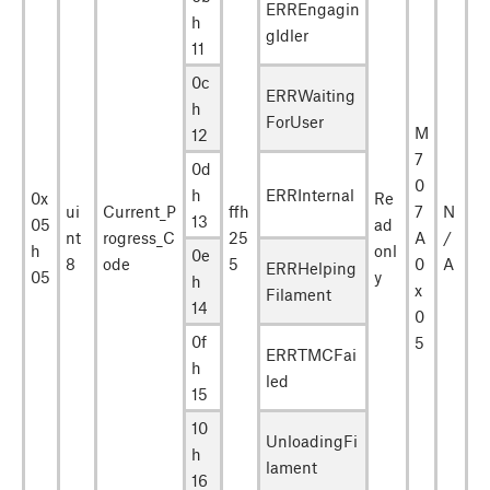
ERREngagin
h
gIdler
11
0c
ERRWaiting
h
ForUser
M
12
7
0d
0
h
ERRInternal
0x
Re
ui
Current_P
ffh
7
N
13
05
ad
nt
rogress_C
25
A
/
h
onl
0e
8
ode
5
0
A
ERRHelping
05
y
h
x
Filament
14
0
0f
5
ERRTMCFai
h
led
15
10
UnloadingFi
h
lament
16