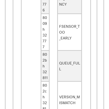
77
NCY
6
80
09
FSENSOR_T
h
OO
32
_EARLY
77
7
80
2b
QUEUE_FUL
h
L
32
811
80
2c
h
VERSION_M
32
ISMATCH
81