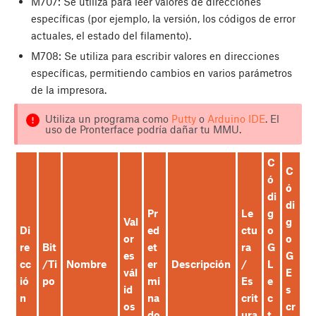
M707: Se utiliza para leer valores de direcciones
específicas (por ejemplo, la versión, los códigos de error
actuales, el estado del filamento).
M708: Se utiliza para escribir valores en direcciones
específicas, permitiendo cambios en varios parámetros
de la impresora.
Utiliza un programa como
Putty
o
Arduino IDE
. El
uso de Pronterface podría dañar tu MMU.
C
C
ó
ó
di
di
Pr
Le
g
Val
g
Di
ed
ctu
o
or
o
re
Bit
et
ra
G
es
G
cc
/Ti
Nombre
er
Descripción
/
L
vál
E
ió
po
mi
Es
e
id
s
n
na
crit
c
os
cr
do
ura
t