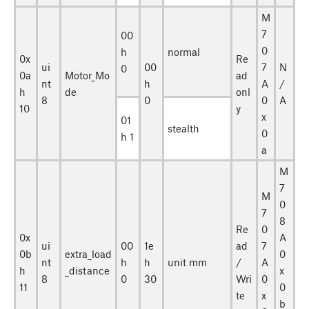
M
7
00
0
h
normal
0x
Re
ui
00
7
N
0
0a
Motor_Mo
ad
nt
h
A
/
h
de
onl
8
0
0
A
10
y
x
01
stealth
0
h 1
a
M
7
M
0
7
8
Re
0
0x
A
ui
00
1e
ad
7
0b
extra_load
0
nt
h
h
unit mm
/
A
h
_distance
x
8
0
30
Wri
0
11
0
te
x
b