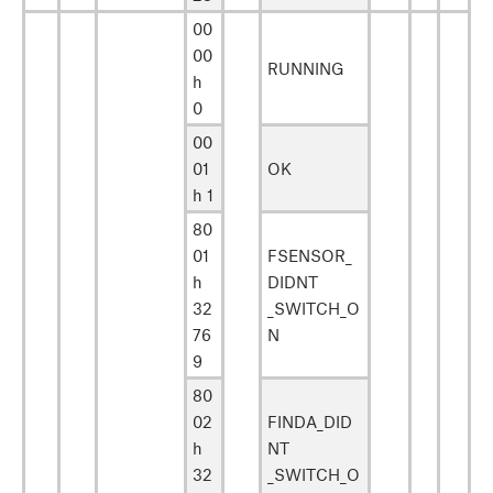
00
00
RUNNING
h
0
00
01
OK
h 1
80
01
FSENSOR_
h
DIDNT
32
_SWITCH_O
76
N
9
80
02
FINDA_DID
h
NT
32
_SWITCH_O