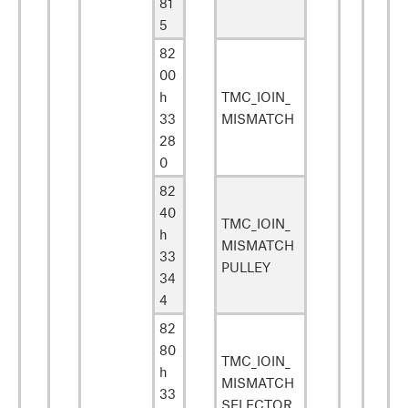
81
5
82
00
h
TMC_IOIN_
33
MISMATCH
28
0
82
40
TMC_IOIN_
h
MISMATCH
33
PULLEY
34
4
82
80
TMC_IOIN_
h
MISMATCH
33
SELECTOR