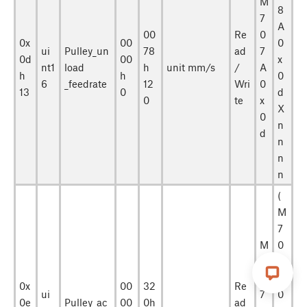
M
8
7
A
00
Re
0
0x
00
0
ui
Pulley_un
78
ad
7
0d
00
x
nt1
load
h
unit mm/s
/
A
h
h
0
6
_feedrate
12
Wri
0
13
0
d
0
te
x
X
0
n
d
n
n
n
(
M
7
M
0
7
8
0
A
0x
00
32
Re
ui
7
0
0e
Pulley_ac
00
0h
ad