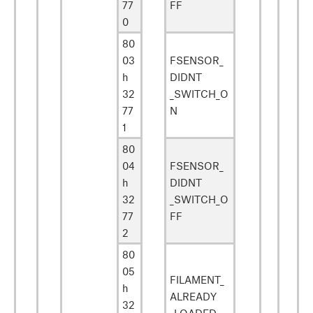
77
FF
0
80
03
FSENSOR_
h
DIDNT
32
_SWITCH_O
77
N
1
80
04
FSENSOR_
h
DIDNT
32
_SWITCH_O
77
FF
2
80
05
FILAMENT_
h
ALREADY
32
_LOADED