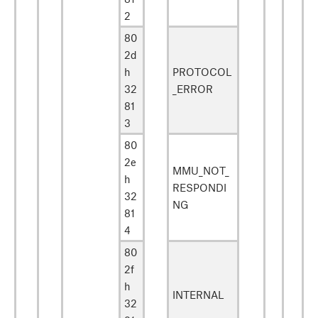
2
80
2d
h
PROTOCOL
32
_ERROR
81
3
80
2e
MMU_NOT_
h
RESPONDI
32
NG
81
4
80
2f
h
INTERNAL
32