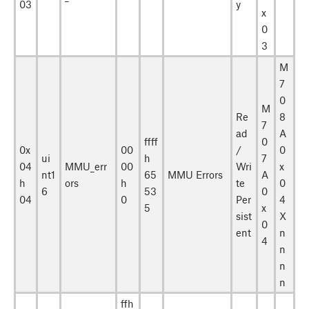
03
y
x
0
3
M
7
0
M
Re
8
7
ad
A
ffff
0
0x
00
/
0
ui
h
7
04
MMU_err
00
Wri
x
nt1
65
MMU Errors
A
h
ors
h
te
0
6
53
0
04
0
Per
4
5
x
sist
X
0
ent
n
4
n
n
n
ffh