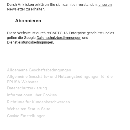
Durch Anklicken erklären Sie sich damit einverstanden,
unseren
Newsletter zu erhalten.
Abonnieren
Diese Website ist durch reCAPTCHA Enterprise geschützt und es
gelten die Google
Datenschutzbestimmungen
und
Dienstleistungsbedingungen
.
Allgemeine Geschäftsbedingungen
Allgemeine Geschäfts- und Nutzungsbedingungen für die
PRUSA-Websites
Datenschutzerklärung
Informationen über Cookies
Richtlinie für Kundenbeschwerden
Webseiten Status Seite
Cookie Einstellungen