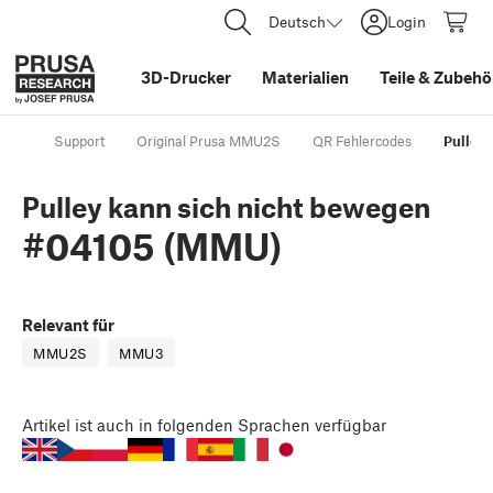
Deutsch
Login
3D-Drucker
Materialien
Teile
&
Zubehö
Support
Original Prusa MMU2S
QR Fehlercodes
Pulley
Pulley kann sich nicht bewegen
#04105 (MMU)
Relevant für
MMU2S
MMU3
Artikel
ist auch in folgenden Sprachen verfügbar