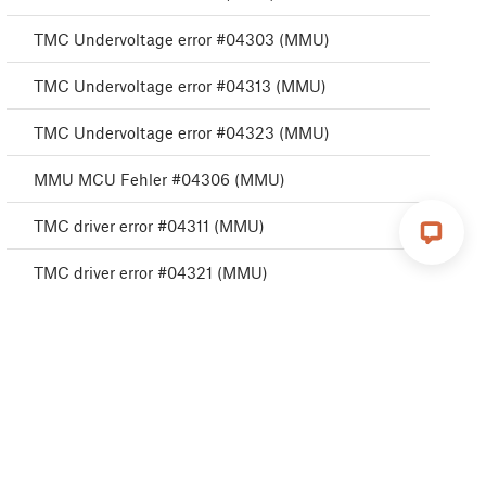
TMC Undervoltage error #04303 (MMU)
TMC Undervoltage error #04313 (MMU)
TMC Undervoltage error #04323 (MMU)
MMU MCU Fehler #04306 (MMU)
TMC driver error #04311 (MMU)
TMC driver error #04321 (MMU)
MMU-Selbsttest ist fehlgeschlagen #04315
(MMU)
MMU-Selbsttest ist fehlgeschlagen #04325 (MMU)
Filament Wechsel #04508 (MMU)
MMU MCU Unterspannung #04307 (MMU)