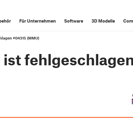
behör
Für Unternehmen
Software
3D Modelle
Com
chlagen #04315 (MMU)
ist fehlgeschlage