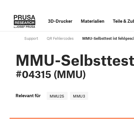
3D-Drucker
Materialien
Teile
&
Zu
Support
QR Fehlercodes
MMU-Selbsttest ist fehlges
MMU-Selbsttest 
#04315 (MMU)
Relevant für
MMU2S
MMU3