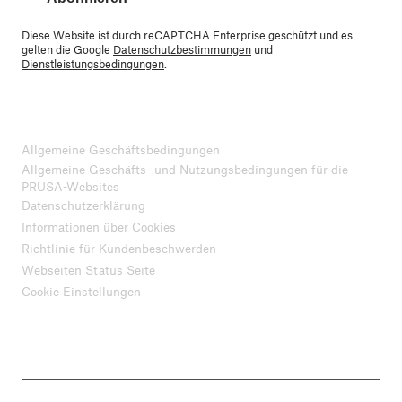
Diese Website ist durch reCAPTCHA Enterprise geschützt und es
gelten die Google
Datenschutzbestimmungen
und
Dienstleistungsbedingungen
.
Allgemeine Geschäftsbedingungen
Allgemeine Geschäfts- und Nutzungsbedingungen für die
PRUSA-Websites
Datenschutzerklärung
Informationen über Cookies
Richtlinie für Kundenbeschwerden
Webseiten Status Seite
Cookie Einstellungen