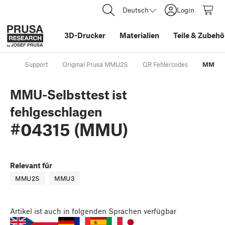
Deutsch
Login
3D-Drucker
Materialien
Teile
&
Zubehö
Support
Original Prusa MMU2S
QR Fehlercodes
MMU-Se
MMU-Selbsttest ist
fehlgeschlagen
#04315 (MMU)
Relevant für
MMU2S
MMU3
Artikel
ist auch in folgenden Sprachen verfügbar