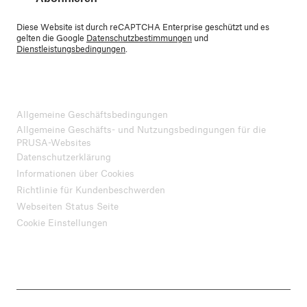
Diese Website ist durch reCAPTCHA Enterprise geschützt und es
gelten die Google
Datenschutzbestimmungen
und
Dienstleistungsbedingungen
.
Allgemeine Geschäftsbedingungen
Allgemeine Geschäfts- und Nutzungsbedingungen für die
PRUSA-Websites
Datenschutzerklärung
Informationen über Cookies
Richtlinie für Kundenbeschwerden
Webseiten Status Seite
Cookie Einstellungen