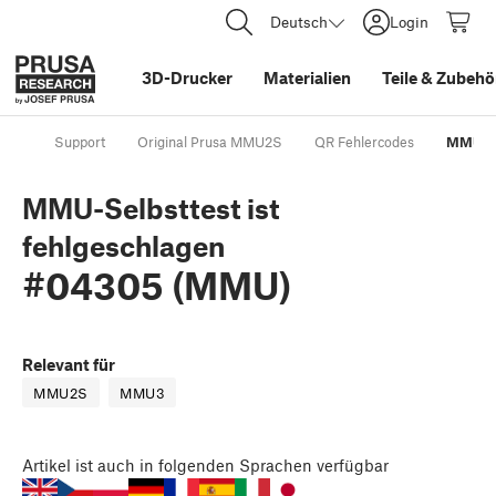
Deutsch
Login
3D-Drucker
Materialien
Teile
&
Zubehö
Support
Original Prusa MMU2S
QR Fehlercodes
MMU-Se
MMU-Selbsttest ist
fehlgeschlagen
#04305 (MMU)
Relevant für
MMU2S
MMU3
Artikel
ist auch in folgenden Sprachen verfügbar