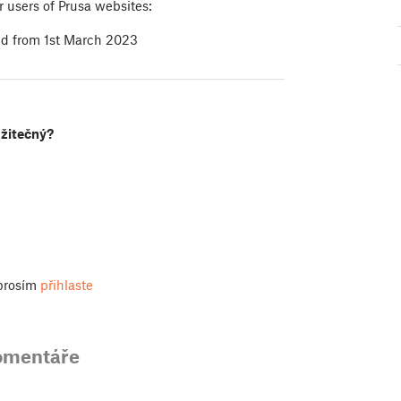
r users of Prusa websites:
id from 1st March 2023
užitečný?
 prosím
přihlaste
omentáře