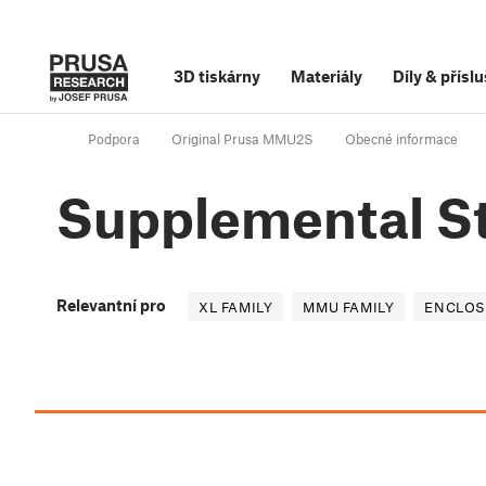
3D tiskárny
Materiály
Díly
&
příslu
Podpora
Original Prusa MMU2S
Obecné informace
Supplemental St
Relevantní pro
XL FAMILY
MMU FAMILY
ENCLOS