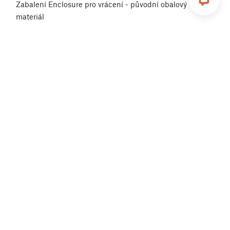
Zabalení Enclosure pro vrácení - původní obalový
materiál
Zabalení Enclosure pro vrácení - vlastní obalový
materiál
Kompatibilita MMU3
Servisní středisko Printed Solid USA
Zakoupení a správa licencí pro Prusa Academy
kurzy
Chyba v platbě
Upgrady tiskáren Prusa
Servisní střediska tiskáren
Značka Buddy3D