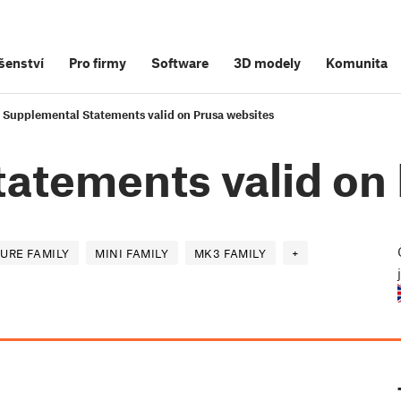
šenství
Pro firmy
Software
3D modely
Komunita
Supplemental Statements valid on Prusa websites
atements valid on 
URE FAMILY
MINI FAMILY
MK3 FAMILY
+