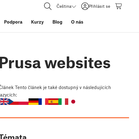
Čeština
Přihlásit se
Podpora
Kurzy
Blog
O nás
Prusa websites
Článek
Tento článek je také dostupný v následujících
jazycích:
Témata