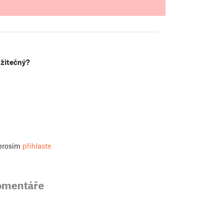
užitečný?
 prosím
přihlaste
omentáře