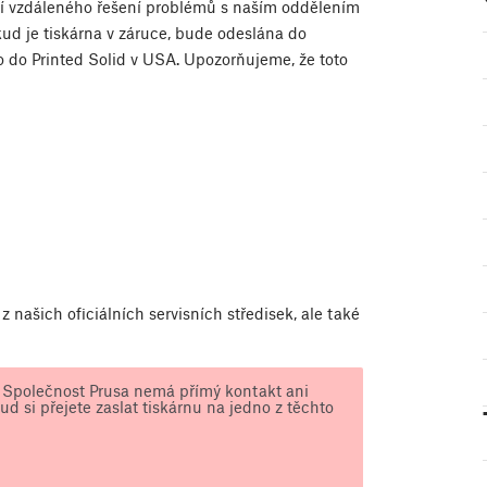
cí vzdáleného řešení problémů s naším oddělením
kud je tiskárna v záruce, bude odeslána do
o do Printed Solid v USA. Upozorňujeme, že toto
z našich oficiálních servisních středisek, ale také
a. Společnost Prusa nemá přímý kontakt ani
d si přejete zaslat tiskárnu na jedno z těchto