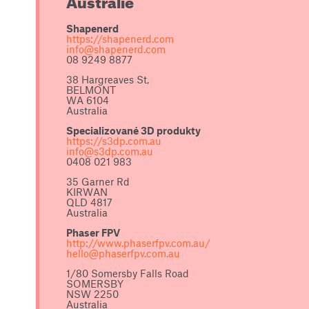
Austrálie
Shapenerd
https://shapenerd.com
info@shapenerd.com
08 9249 8877
38 Hargreaves St,
BELMONT
WA 6104
Australia
Specializované 3D produkty
https://s3dp.com.au
info@s3dp.com.au
0408 021 983
35 Garner Rd
KIRWAN
QLD 4817
Australia
Phaser FPV
http://www.phaserfpv.com.au/
hello@phaserfpv.com.au
1/80 Somersby Falls Road
SOMERSBY
NSW 2250
Australia