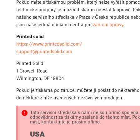
Pokud máte s tiskárnou problém, který nelze vyřešit pomo
technické podpory, je možné tiskárnu odeslat k opravě. Po
našeho servisního střediska v Praze v České republice neb
jsou naše jediná oficiální centra pro
záruční opravy
.
Printed solid
https://www.printedsolid.com/
support@printedsolid.com
Printed Solid
1 Crowell Road
Wilmington, DE 19804
Pokud je tiskárna po záruce, můžete ji poslat do některého 
do některé z níže uvedených nezávislých prodejen.
Tato servisní střediska s námi nejsou přímo spojen
odpovědnost za tiskárny zaslané do těchto míst. Poku
míst, kontaktujte je prosím přímo.
USA