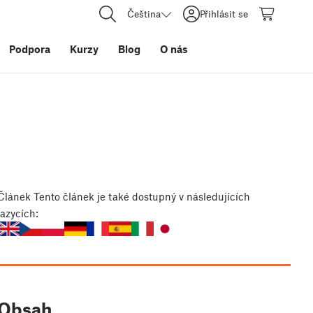
Čeština
Přihlásit se
Podpora
Kurzy
Blog
O nás
Článek
Tento článek je také dostupný v následujících
jazycích:
Obsah