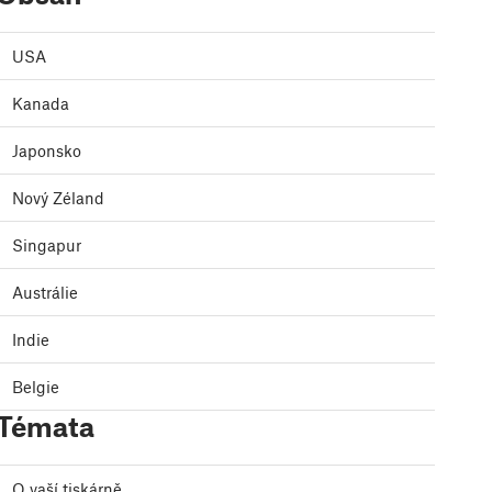
USA
Kanada
Japonsko
Nový Zéland
Singapur
Austrálie
Indie
Belgie
Témata
O vaší tiskárně