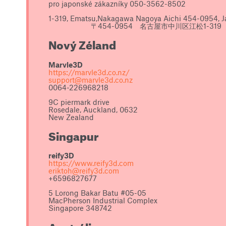
pro japonské zákazníky 050-3562-8502
1-319, Ematsu,Nakagawa Nagoya Aichi 454-0954, 
〒454-0954 名古屋市中川区江松1-319
Nový Zéland
Marvle3D
https://marvle3d.co.nz/
support@marvle3d.co.nz
0064-226968218
9C piermark drive
Rosedale, Auckland, 0632
New Zealand
Singapur
reify3D
https://www.reify3d.com
eriktoh@reify3d.com
+6596827677
5 Lorong Bakar Batu #05-05
MacPherson Industrial Complex
Singapore 348742