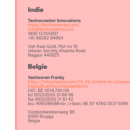
Indie
Technoventor Innovations
https://technoventor.com/
info@technoventor.com
1800 12355007
+91 88282 94964
Ush Kaal Gold, Plot no 10
Jetwan Society, Khamla Road
Nagpur 440025
Belgie
Vanhooren Franky
https://fvhpolyester.com/75-3d-pinters-en-compon
franky@vanhoorenpolyester.be
DIČ: BE 0519.792.118
tel 0032(0)50 31 68 99
fax 0032(0)50 31 61 42
bic: KREDBEBB<br />iban: BE 87 4760 3537 6194
Oostendsesteenweg 99
8000 Bruggy
Belgie