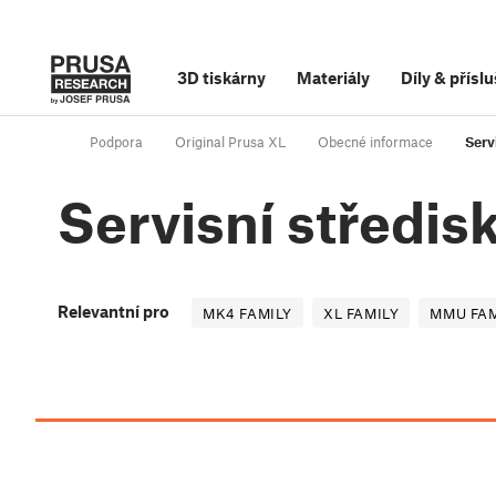
3D tiskárny
Materiály
Díly
&
příslu
Podpora
Original Prusa XL
Obecné informace
Serv
Servisní středis
Relevantní pro
MK4 FAMILY
XL FAMILY
MMU FAM