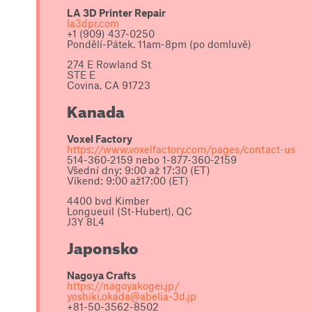
LA 3D Printer Repair
la3dpr.com
+1 (909) 437-0250
Pondělí-Pátek. 11am-8pm (po domluvě)
274 E Rowland St
STE E
Covina, CA 91723
Kanada
Voxel Factory
https://www.voxelfactory.com/pages/contact-us
514-360-2159 nebo 1-877-360-2159
Všední dny: 9:00 až 17:30 (ET)
Víkend: 9:00 až17:00 (ET)
4400 bvd Kimber
Longueuil (St-Hubert), QC
J3Y 8L4
Japonsko
Nagoya Crafts
https://nagoyakogei.jp/
yoshiki.okada@abelia-3d.jp
+81-50-3562-8502