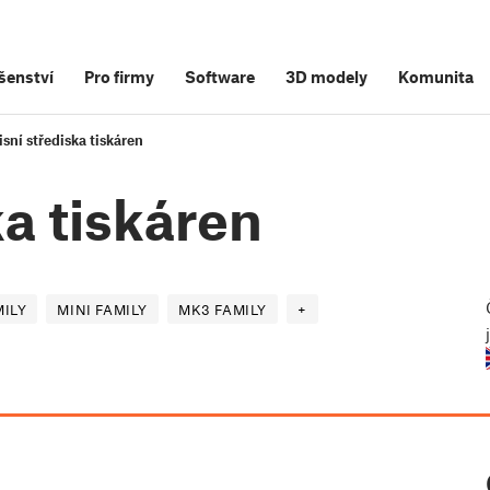
šenství
Pro firmy
Software
3D modely
Komunita
isní střediska tiskáren
ka tiskáren
ILY
MINI FAMILY
MK3 FAMILY
+