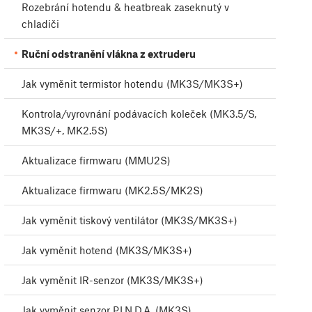
Rozebrání hotendu & heatbreak zaseknutý v
chladiči
Ruční odstranění vlákna z extruderu
Jak vyměnit termistor hotendu (MK3S/MK3S+)
Kontrola/vyrovnání podávacích koleček (MK3.5/S,
MK3S/+, MK2.5S)
Aktualizace firmwaru (MMU2S)
Aktualizace firmwaru (MK2.5S/MK2S)
Jak vyměnit tiskový ventilátor (MK3S/MK3S+)
Jak vyměnit hotend (MK3S/MK3S+)
Jak vyměnit IR-senzor (MK3S/MK3S+)
Jak vyměnit senzor P.I.N.D.A. (MK3S)