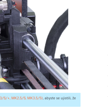
K3/S/+, MK2.5/S, MK3.5/S)
, abyste se ujistili, že