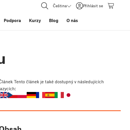
Čeština
Přihlásit se
Podpora
Kurzy
Blog
O nás
u
Článek
Tento článek je také dostupný v následujících
jazycích:
Obsah