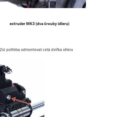
extruder MK3 (dva šrouby idleru)
s) potřeba odmontovat celá dvířka idleru