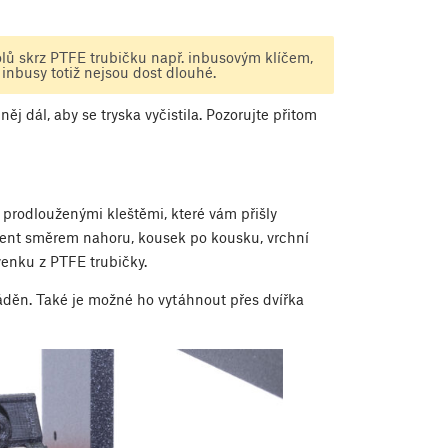
olů skrz PTFE trubičku např. inbusovým klíčem,
 inbusy totiž nejsou dost dlouhé.
j dál, aby se tryska vyčistila. Pozorujte přitom
prodlouženými kleštěmi, které vám přišly
ament směrem nahoru, kousek po kousku, vrchní
venku z PTFE trubičky.
áděn. Také je možné ho vytáhnout přes dvířka