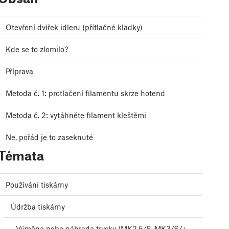
Otevření dvířek idleru (přítlačné kladky)
Kde se to zlomilo?
Příprava
Metoda č. 1: protlačení filamentu skrze hotend
Metoda č. 2: vytáhněte filament kleštěmi
Ne, pořád je to zaseknuté
Témata
Používání tiskárny
Údržba tiskárny
Výměna nebo náhrada trysky (MK2.5/S, MK3/S/+,