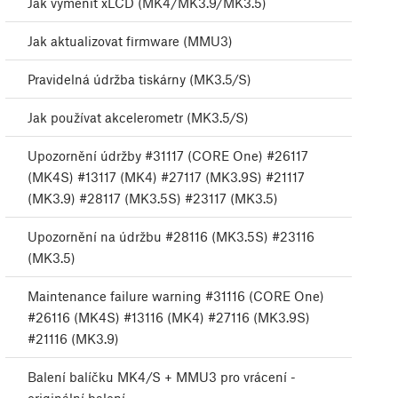
Jak vyměnit xLCD (MK4/MK3.9/MK3.5)
Jak aktualizovat firmware (MMU3)
Pravidelná údržba tiskárny (MK3.5/S)
Jak používat akcelerometr (MK3.5/S)
Upozornění údržby #31117 (CORE One) #26117
(MK4S) #13117 (MK4) #27117 (MK3.9S) #21117
(MK3.9) #28117 (MK3.5S) #23117 (MK3.5)
Upozornění na údržbu #28116 (MK3.5S) #23116
(MK3.5)
Maintenance failure warning #31116 (CORE One)
#26116 (MK4S) #13116 (MK4) #27116 (MK3.9S)
#21116 (MK3.9)
Balení balíčku MK4/S + MMU3 pro vrácení -