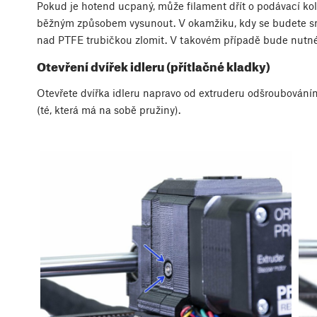
Pokud je hotend ucpaný, může filament dřít o podávací kol
běžným způsobem vysunout. V okamžiku, kdy se budete sn
nad PTFE trubičkou zlomit. V takovém případě bude nutné 
Otevření dvířek idleru (přítlačné kladky)
Otevřete dvířka idleru napravo od extruderu odšroubová
(té, která má na sobě pružiny).