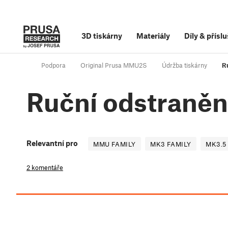
3D tiskárny
Materiály
Díly
&
příslu
Podpora
Original Prusa MMU2S
Údržba tiskárny
R
Ruční odstranění
Relevantní pro
MMU FAMILY
MK3 FAMILY
MK3.5
2 komentáře