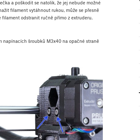
ečka a poškodit se natolik, že jej nebude možné
ažit filament vytáhnout rukou, může se přesně
filament odstranit ručně přímo z extruderu.
ním napínacích šroubků M3x40 na opačné straně