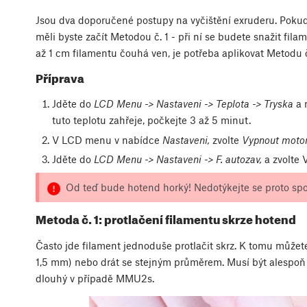
Jsou dva doporučené postupy na vyčištění exruderu. Pokud 
měli byste začít Metodou č. 1 - při ní se budete snažit fil
až 1 cm filamentu čouhá ven, je potřeba aplikovat Metodu č
Příprava
Jděte do
LCD Menu -> Nastaveni -> Teplota -> Tryska
a 
tuto teplotu zahřeje, počkejte 3 až 5 minut.
V LCD menu v nabídce
Nastaveni,
zvolte
Vypnout moto
Jděte do
LCD Menu -> Nastaveni -> F. autozav,
a zvolte 
Od teď bude hotend horký! Nedotýkejte se proto spod
Metoda č. 1: protlačení filamentu skrze hotend
Často jde filament jednoduše protlačit skrz. K tomu můžete 
1,5 mm) nebo drát se stejným průměrem. Musí být alespo
dlouhý v případě MMU2s.