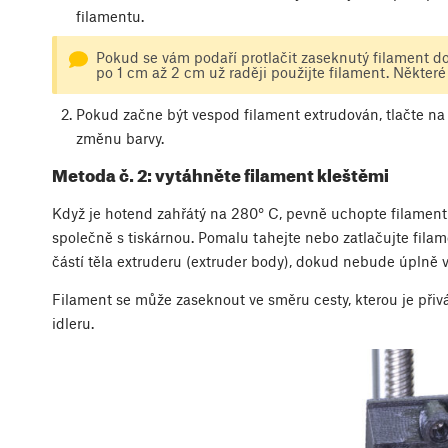
filamentu.
Pokud se vám podaří protlačit zaseknutý filament d
po 1 cm až 2 cm už raději použijte filament. Některé
Pokud začne být vespod filament extrudován, tlačte na ně
změnu barvy.
Metoda č. 2: vytáhněte filament kleštěmi
Když je hotend zahřátý na 280° C, pevně uchopte filament 
společně s tiskárnou. Pomalu tahejte nebo zatlačujte fil
částí těla extruderu (extruder body), dokud nebude úplně 
Filament se může zaseknout ve směru cesty, kterou je přiv
idleru.