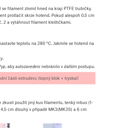
se filament zlomil hned na kraji PTFE trubičky,
ament protlačit skrze hotend. Pokud alespoň 0,5 cm
. 2 a vytáhnout filament kleštičkami.
nastavte teplotu na 280 °C. Jakmile se hotend na
ry
.
Vyp, aby
autozavedeni
nebránilo v dalším postupu.
ní části extruderu (topný blok + tryska)!
zkusit použít jiný kus filamentu, tenký inbus (1-
ň 4,5 cm dlouhý v případě MK3(MK3S) a 6 cm