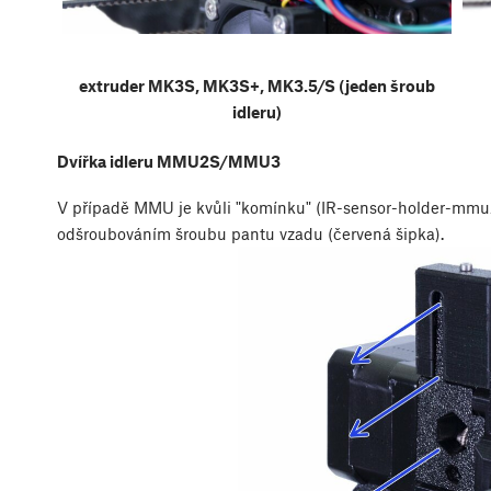
extruder MK3S, MK3S+, MK3.5/S (jeden šroub
idleru)
Dvířka idleru MMU2S/MMU3
V případě MMU je kvůli "komínku" (IR-sensor-holder-mmu2
odšroubováním šroubu pantu vzadu (červená šipka).