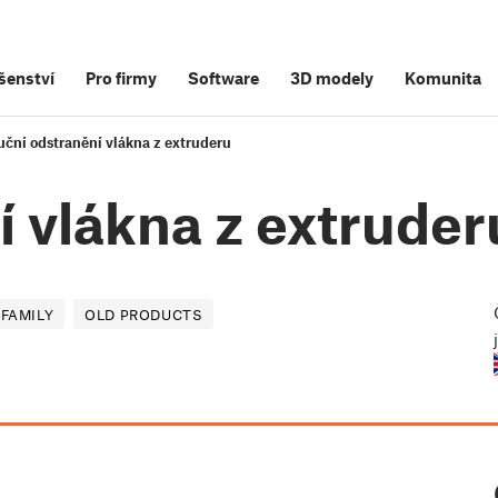
šenství
Pro firmy
Software
3D modely
Komunita
uční odstranění vlákna z extruderu
 vlákna z extruder
 FAMILY
OLD PRODUCTS