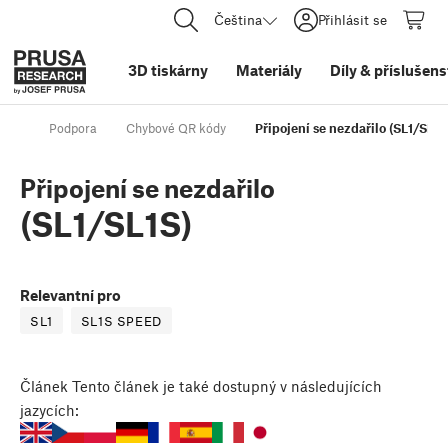
Čeština
Přihlásit se
3D tiskárny
Materiály
Díly
&
příslušens
Podpora
Chybové QR kódy
Připojení se nezdařilo (SL1/SL1S
Připojení se nezdařilo
(SL1/SL1S)
Relevantní pro
SL1
SL1S SPEED
Článek
Tento článek je také dostupný v následujících
jazycích: