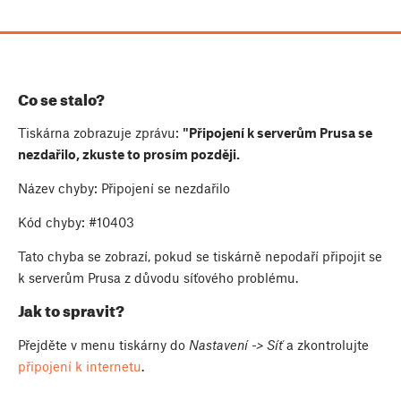
Co se stalo?
Tiskárna zobrazuje zprávu:
"Připojení k serverům Prusa se
nezdařilo, zkuste to prosím později.
Název chyby: Připojení se nezdařilo
Kód chyby: #10403
Tato chyba se zobrazí, pokud se tiskárně nepodaří připojit se
k serverům Prusa z důvodu síťového problému.
Jak to spravit?
Přejděte v menu tiskárny do
Nastavení -> Síť
a zkontrolujte
připojení k internetu
.