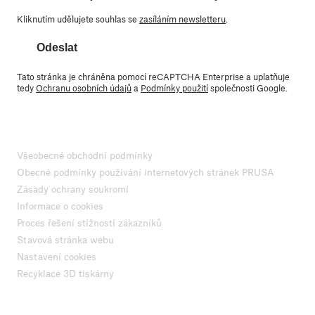
Kliknutím udělujete souhlas se
zasíláním newsletteru
.
Odeslat
Tato stránka je chráněna pomocí reCAPTCHA Enterprise a uplatňuje
tedy
Ochranu osobních údajů
a
Podmínky použití
společnosti Google.
Všeobecné obchodní podmínky
Obecné podmínky používání internetových stránek PRUSA
Zásady ochrany soukromí
Informace o cookies
Proces řešení stížností zákazníků
Stavová stránka webu
Nastavení cookies
Recyklace 3D tiskárny