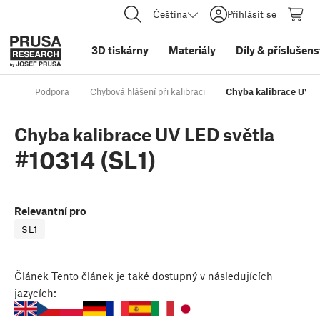
Čeština
Přihlásit se
3D tiskárny
Materiály
Díly
&
příslušens
Podpora
Chybová hlášení při kalibraci
Chyba kalibrace UV LE
Chyba kalibrace UV LED světla
#10314 (SL1)
Relevantní pro
SL1
Článek
Tento článek je také dostupný v následujících
jazycích: