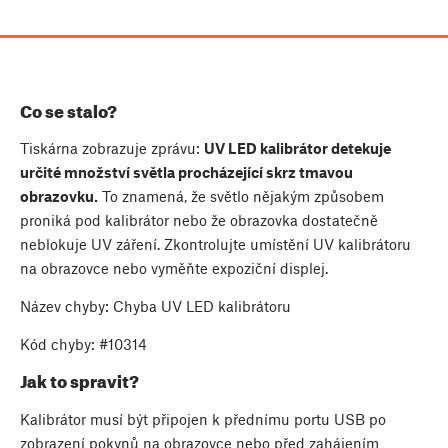
Co se stalo?
Tiskárna zobrazuje zprávu:
UV LED kalibrátor detekuje
určité množství světla procházející skrz tmavou
obrazovku.
To znamená, že světlo nějakým způsobem
proniká pod kalibrátor nebo že obrazovka dostatečně
neblokuje UV záření. Zkontrolujte umístění UV kalibrátoru
na obrazovce nebo vyměňte expoziční displej.
Název chyby: Chyba UV LED kalibrátoru
Kód chyby: #10314
Jak to spravit?
Kalibrátor musí být připojen k přednímu portu USB po
zobrazení pokynů na obrazovce nebo před zahájením