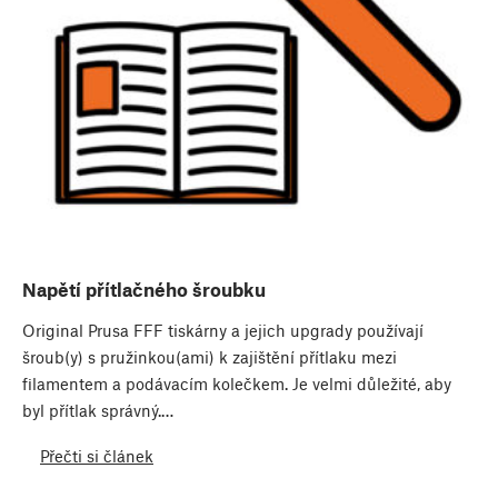
Napětí přítlačného šroubku
Original Prusa FFF tiskárny a jejich upgrady používají
šroub(y) s pružinkou(ami) k zajištění přítlaku mezi
filamentem a podávacím kolečkem. Je velmi důležité, aby
byl přítlak správný.…
Přečti si článek