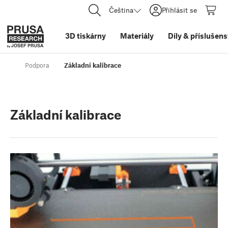
Čeština
Přihlásit se
3D tiskárny
Materiály
Díly
&
příslušens
Podpora
Základní kalibrace
Základní kalibrace