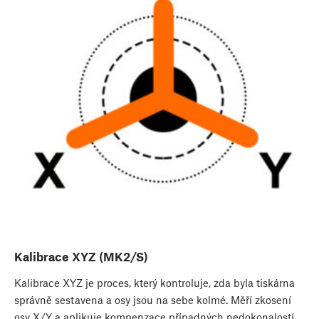
Kalibrace XYZ (MK2/S)
Kalibrace XYZ je proces, který kontroluje, zda byla tiskárna
správně sestavena a osy jsou na sebe kolmé. Měří zkosení
osy X/Y a aplikuje kompenzace případných nedokonalostí.