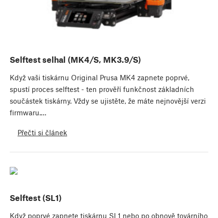
Selftest selhal (MK4/S, MK3.9/S)
Když vaši tiskárnu Original Prusa MK4 zapnete poprvé,
spustí proces selftest - ten prověří funkčnost základních
součástek tiskárny. Vždy se ujistěte, že máte nejnovější verzi
firmwaru.…
Přečti si článek
Selftest (SL1)
Když poprvé zapnete tiskárnu SL1 nebo po obnově továrního