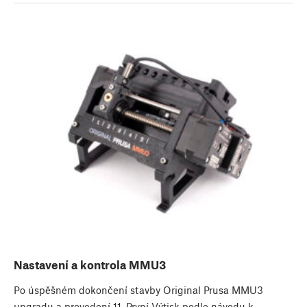
Nastavení a kontrola MMU3
Po úspěšném dokončení stavby Original Prusa MMU3
upgradu a provedení 11. První Výtisk podle návodu k