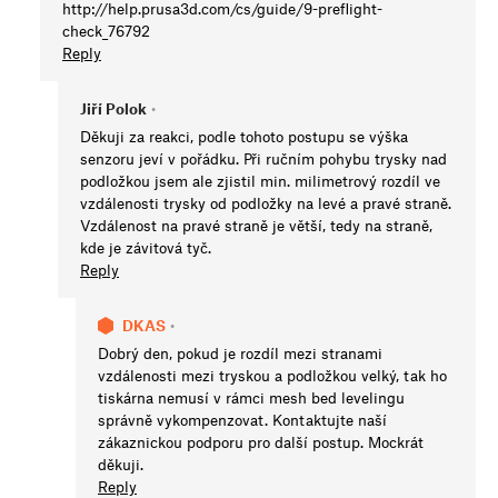
http://help.prusa3d.com/cs/guide/9-preflight-
check_76792
Reply
Jiří Polok
•
Děkuji za reakci, podle tohoto postupu se výška
senzoru jeví v pořádku. Při ručním pohybu trysky nad
podložkou jsem ale zjistil min. milimetrový rozdíl ve
vzdálenosti trysky od podložky na levé a pravé straně.
Vzdálenost na pravé straně je větší, tedy na straně,
kde je závitová tyč.
Reply
DKAS
•
Dobrý den, pokud je rozdíl mezi stranami
vzdálenosti mezi tryskou a podložkou velký, tak ho
tiskárna nemusí v rámci mesh bed levelingu
správně vykompenzovat. Kontaktujte naší
zákaznickou podporu pro další postup. Mockrát
děkuji.
Reply