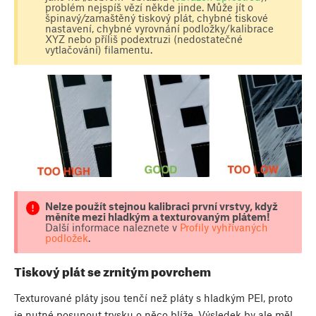
problém nejspíš vězí někde jinde. Může jít o
špinavý/zamaštěný tiskový plát, chybné tiskové
nastavení, chybné vyrovnání podložky/kalibrace
XYZ nebo příliš podextruzi (nedostatečné
vytlačování) filamentu.
Nelze použít stejnou kalibraci první vrstvy, když
měníte mezi hladkým a texturovaným plátem!
Další informace naleznete v
Profily vyhřívaných
podložek
.
Tiskový plát se zrnitým povrchem
Texturované pláty jsou tenčí než pláty s hladkým PEI, proto
je nutné posunout trysku o něco blíže. Výsledek by ale měl