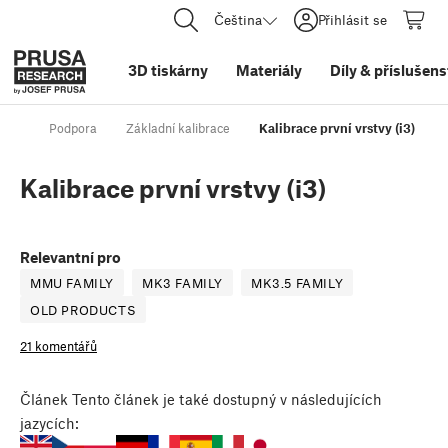
Čeština
Přihlásit se
3D tiskárny
Materiály
Díly
&
příslušens
Podpora
Základní kalibrace
Kalibrace první vrstvy (i3)
Kalibrace první vrstvy (i3)
Relevantní pro
MMU FAMILY
MK3 FAMILY
MK3.5 FAMILY
OLD PRODUCTS
21 komentářů
Článek
Tento článek je také dostupný v následujících
jazycích: