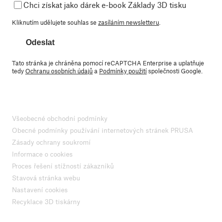
Chci získat jako dárek e-book Základy 3D tisku
Kliknutím udělujete souhlas se
zasíláním newsletteru
.
Odeslat
Tato stránka je chráněna pomocí reCAPTCHA Enterprise a uplatňuje
tedy
Ochranu osobních údajů
a
Podmínky použití
společnosti Google.
Všeobecné obchodní podmínky
Obecné podmínky používání internetových stránek PRUSA
Zásady ochrany soukromí
Informace o cookies
Proces řešení stížností zákazníků
Stavová stránka webu
Nastavení cookies
Recyklace 3D tiskárny