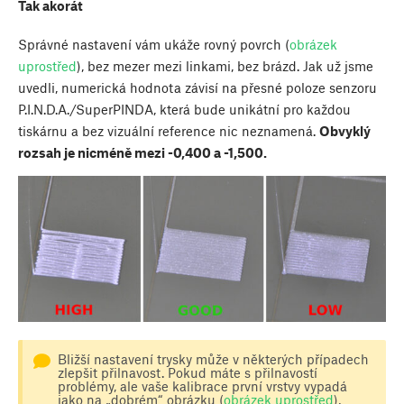
Tak akorát
Správné nastavení vám ukáže rovný povrch (
obrázek
uprostřed
), bez mezer mezi linkami, bez brázd. Jak už jsme
uvedli, numerická hodnota závisí na přesné poloze senzoru
P.I.N.D.A./SuperPINDA, která bude unikátní pro každou
tiskárnu a bez vizuální reference nic neznamená.
Obvyklý
rozsah je nicméně mezi -0,400 a -1,500.
Bližší nastavení trysky může v některých případech
zlepšit přilnavost. Pokud máte s přilnavostí
problémy, ale vaše kalibrace první vrstvy vypadá
jako na „dobrém“ obrázku (
obrázek uprostřed
),