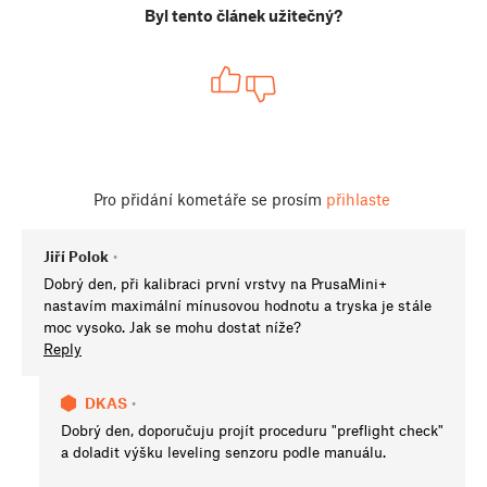
Byl tento článek užitečný?
Pro přidání kometáře se prosím
přihlaste
Jiří Polok
•
Dobrý den, při kalibraci první vrstvy na PrusaMini+
nastavím maximální mínusovou hodnotu a tryska je stále
moc vysoko. Jak se mohu dostat níže?
Reply
DKAS
•
Dobrý den, doporučuju projít proceduru "preflight check"
a doladit výšku leveling senzoru podle manuálu.