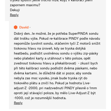
zapornem maximu?
Dekuji
Reply
David
•
Dobrý den. Je možné, že je potřeba SuperPINDA sondu
dát trošku výše. Pokud re-kalibrace PINDY podle návodu
nepomůže (uvolnit sondu, otáčením tyčí Z motorů snížit
tiskovou hlavu na úroveň, kdy se tryska dotýká
heatbedu, podložit uvolněnou sondu o výšku zip-pásky
nebo platební karty a utáhnout v této poloze, opět
zvednout tiskovou hlavu a překalibrovat) - zkusil bych
při této kalibraci sondu podložit dvěma páskami, nebo
dvěma kartami. Je důležité dát si pozor, aby sonda
nebyla zas moc vysoko, jinak bude tryska rýt do
tiskového plátu a zničí ho. Pokud je hodnota Live-
adjust-Z -2000, pri nadzvednutí PINDY přesně o 1mm
oproti její stávající poloze, by mělo Live-Adjust-Z být
-1000, což je rozumnější hodnota.
Reply