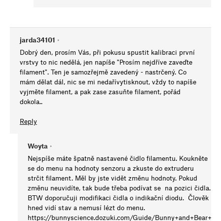
jarda34101
•
Dobrý den, prosím Vás, při pokusu spustit kalibraci první
vrstvy to nic nedělá, jen napíše "Prosím nejdříve zaveďte
filament". Ten je samozřejmě zavedený - nastrčený. Co
mám dělat dál, nic se mi nedařívytisknout, vždy to napíše
vyjměte filament, a pak zase zasuňte filament, pořád
dokola..
Reply
Woyta
•
Nejspíše máte špatně nastavené čidlo filamentu. Koukněte
se do menu na hodnoty senzoru a zkuste do extruderu
strčit filament. Měl by jste vidět změnu hodnoty. Pokud
změnu neuvidíte, tak bude třeba podívat se na pozici čidla.
BTW doporučuji modifikaci čidla o indikační diodu. Člověk
hned vidí stav a nemusí lézt do menu.
https://bunnyscience.dozuki.com/Guide/Bunny+and+Bear+