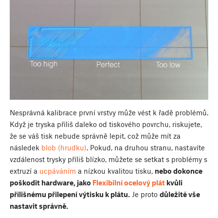
Nesprávná kalibrace první vrstvy může vést k řadě problémů.
Když je tryska příliš daleko od tiskového povrchu, riskujete,
že se váš tisk nebude správně lepit, což může mít za
následek
blob (hrudku)
. Pokud, na druhou stranu, nastavíte
vzdálenost trysky příliš blízko, můžete se setkat s problémy s
extruzí a
ucpáváním
a nízkou kvalitou tisku,
nebo dokonce
poškodit hardware, jako
Flexibilní ocelový plát
kvůli
přílišnému přilepení výtisku k plátu.
Je proto
důležité vše
nastavit správně.