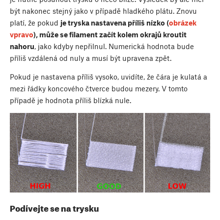
být nakonec stejný jako v případě hladkého plátu. Znovu
platí, že pokud
je tryska nastavena příliš nízko (
obrázek
vpravo
), může se filament začít kolem okrajů kroutit
nahoru
, jako kdyby nepřilnul. Numerická hodnota bude
příliš vzdálená od nuly a musí být upravena zpět.
Pokud je nastavena příliš vysoko, uvidíte, že čára je kulatá a
mezi řádky koncového čtverce budou mezery. V tomto
případě je hodnota příliš blízká nule.
Podívejte se na trysku