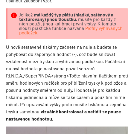
tisknout zkušební vzor.
Jelikož
má každý typ plátu (hladký, saténový a
texturovaný) jinou tloušťku
, musíte pro každý z
nich použít jinou kalibraci první vrstvy. K tomuto
slouží praktická funkce nazvaná
Profily vyhřívaných
podložek
.
U nově sestavené tiskárny začnete na nule a budete se
pohybovat do záporných hodnot (-), což bude snižovat
vzdálenost mezi tryskou a vyhřívanou podložkou. Počáteční
nulová hodnota je nastavena pozicí senzorů
P.I.N.D.A./SuperPINDA<strong>Točte hlavním tlačítkem proti
směru hodinových ručiček pro přiblížení trysky k podložce a
posunu hodnoty směrem od nuly. Hodnota je pro každou
tiskárnu jedinečná a může se také časem a použitím mírně
měnit. Při upravování výšky proto musíte tiskárnu a zejména
trysku samotnou
vizuálně kontrolovat a neřídit se pouze
nastavenou hodnotou.