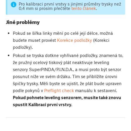
Pro kalibraci první vrstvy s jinými průměry trysky než
0,4 mm si prosím přečtěte
tento článek
.
Jiné problémy
Pokud se šířka linky mění po celé její délce, možná
budete muset provést
Korekce podložky
(Korekci
podložky).
Pokud se tryska dotkne vyhřívané podložky, znamená to,
že pružný ocelový tiskový plát neaktivuje leveling
senzory SuperPINDA/P.I.N.D.A., a musí proto být senzor
posunut níže ve svém držáku. Tím se přiblížíte úrovni
špičky trysky. Měli byste se ujistit, že plát bude upraven
podle pokynů v
Preflight check
manuálu k sestavení.
Pokud pohnete leveling senzorem, musíte také znovu
spustit Kalibraci první vrstvy.