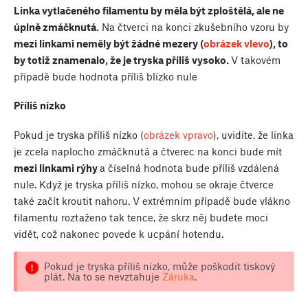
Linka vytlačeného filamentu by měla být zploštělá, ale ne
úplně zmáčknutá.
Na čtverci na konci zkušebního vzoru by
mezi linkami neměly být žádné mezery (
obrázek vlevo
), to
by totiž znamenalo, že je tryska příliš vysoko.
V takovém
případě bude hodnota příliš blízko nule
Příliš nízko
Pokud je tryska příliš nízko (
obrázek vpravo
), uvidíte, že linka
je zcela naplocho zmáčknutá a čtverec na konci bude mít
mezi linkami rýhy
a číselná hodnota bude příliš vzdálená
nule. Když je tryska příliš nízko, mohou se okraje čtverce
také začít kroutit nahoru. V extrémním případě bude vlákno
filamentu roztaženo tak tence, že skrz něj budete moci
vidět, což nakonec povede k ucpání hotendu.
Pokud je tryska příliš nízko, může poškodit tiskový
plát. Na to se nevztahuje
Záruka
.