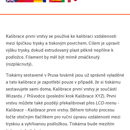
Kalibrace první vrstvy se používá ke kalibraci vzdálenosti
mezi špičkou trysky a tiskovým povrchem. Cílem je upravit
výšku trysky, dokud extrudovaný plast pěkně nepřilne k
podložce. Filament by měl být mírně zmáčknutý
(rozplácnutý).
Tiskárny sestavené v Prusa továrně jsou už správně vyladěné
a tato kalibrace je zapotřebí pouze v případě, že si tiskárnu
sestavujete sami doma. Kalibrace první vrstvy je součástí
Wizardu / Průvodce (poslední krok Kalibrace XYZ). První
vrstvu můžete také později překalibrovat přes
LCD-menu -
Kalibrace - Kalibrace prvni vrstvy
. Během tohoto procesu
točte otočným tlačítkem pro ruční úpravu vzdálenosti mezi
tryskou a vyhřívanou podložkou. Tiskárna bude mezitím