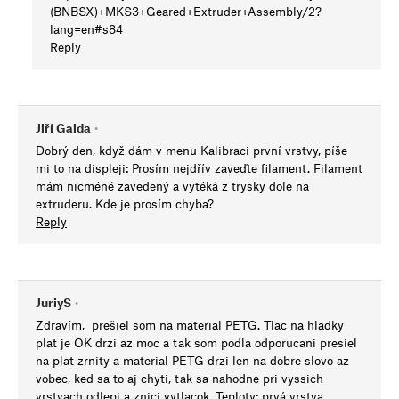
(BNBSX)+MKS3+Geared+Extruder+Assembly/2?
lang=en#s84
Reply
Jiří Galda
•
Dobrý den, když dám v menu Kalibraci první vrstvy, píše
mi to na displeji: Prosím nejdřív zaveďte filament. Filament
mám nicméně zavedený a vytéká z trysky dole na
extruderu. Kde je prosím chyba?
Reply
JuriyS
•
Zdravím, prešiel som na material PETG. Tlac na hladky
plat je OK drzi az moc a tak som podla odporucani presiel
na plat zrnity a material PETG drzi len na dobre slovo az
vobec, ked sa to aj chyti, tak sa nahodne pri vyssich
vrstvach odlepi a znici vytlacok. Teploty: prvá vrstva