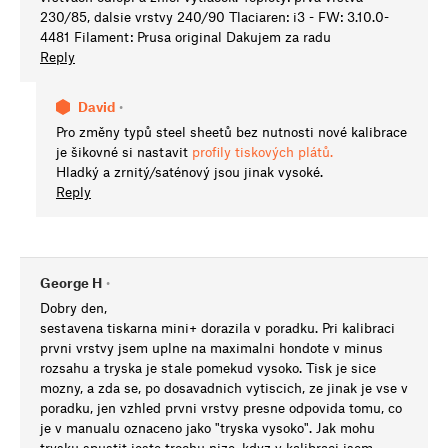
230/85, dalsie vrstvy 240/90 Tlaciaren: i3 - FW: 3.10.0-
4481 Filament: Prusa original Dakujem za radu
Reply
David
•
Pro změny typů steel sheetů bez nutnosti nové kalibrace
je šikovné si nastavit
profily tiskových plátů.
Hladký a zrnitý/saténový jsou jinak vysoké.
Reply
George H
•
Dobry den,
sestavena tiskarna mini+ dorazila v poradku. Pri kalibraci
prvni vrstvy jsem uplne na maximalni hondote v minus
rozsahu a tryska je stale pomekud vysoko. Tisk je sice
mozny, a zda se, po dosavadnich vytiscich, ze jinak je vse v
poradku, jen vzhled prvni vrstvy presne odpovida tomu, co
je v manualu oznaceno jako "tryska vysoko". Jak mohu
trysku spustit jeste trochu nize, kdyz v kalibraci jsem